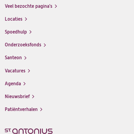
Veel bezochte pagina's
Locaties
Spoedhulp
Onderzoeksfonds
Santeon
(opent
in
Vacatures
(opent
een
in
nieuwe
Agenda
een
tab)
nieuwe
Nieuwsbrief
tab)
Patiëntverhalen