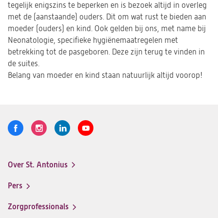
tegelijk enigszins te beperken en is bezoek altijd in overleg
met de (aanstaande) ouders. Dit om wat rust te bieden aan
moeder (ouders) en kind. Ook gelden bij ons, met name bij
Neonatologie, specifieke hygiënemaatregelen met
betrekking tot de pasgeboren. Deze zijn terug te vinden in
de suites.
Belang van moeder en kind staan natuurlijk altijd voorop!
Volg
Logo
Logo
Logo
Logo
ons
St.
St.
St.
St.
Antonius
Antonius
Antonius
Antonius
Over St. Antonius
een
een
een
een
Footer-
santeon
santeon
santeon
santeon
menu
Pers
ziekenhuis
ziekenhuis
ziekenhuis
ziekenhuis
op
op
op
op
Zorgprofessionals
Facebook
Instagram
LinkedIn
Youtube