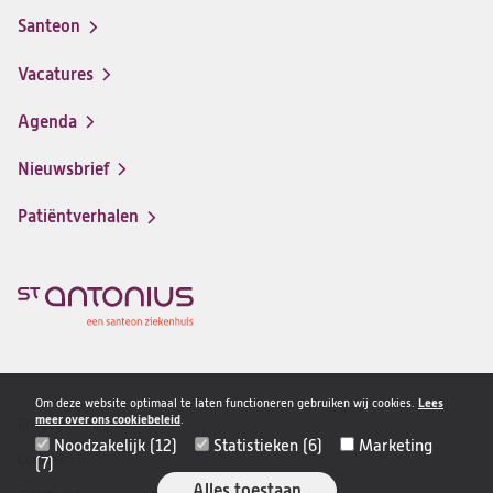
Santeon
(opent
in
Vacatures
(opent
een
in
nieuwe
Agenda
een
tab)
nieuwe
Nieuwsbrief
tab)
Patiëntverhalen
Om deze website optimaal te laten functioneren gebruiken wij cookies.
Lees
meer over ons cookiebeleid
.
Privacy & veiligheid
Disclaimer
Noodzakelijk (12)
Statistieken (6)
Marketing
navigatie
Cookies
(7)
Alles toestaan