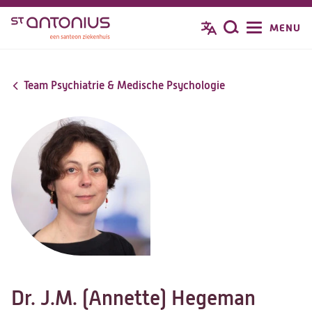
Overslaan
MENU
Zoeken
en
naar
de
Team Psychiatrie & Medische Psychologie
inhoud
gaan
Dr. J.M. (Annette) Hegeman