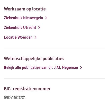
Werkzaam op locatie
Ziekenhuis Nieuwegein
Ziekenhuis Utrecht
Locatie Woerden
Wetenschappelijke publicaties
Bekijk alle publicaties van dr. J.M. Hegeman
(opent
in
een
nieuwe
BIG-registratienummer
tab)
69041603201