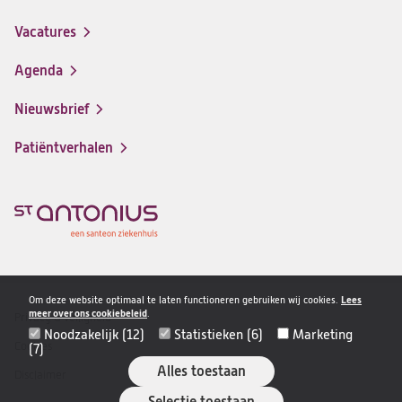
(opent
in
Vacatures
(opent
een
in
nieuwe
Agenda
een
tab)
nieuwe
Nieuwsbrief
tab)
Patiëntverhalen
Om deze website optimaal te laten functioneren gebruiken wij cookies.
Lees
meer over ons cookiebeleid
.
Privacy & veiligheid
Disclaimer
Noodzakelijk (12)
Statistieken (6)
Marketing
navigatie
Cookies
(7)
Alles toestaan
Disclaimer
Selectie toestaan