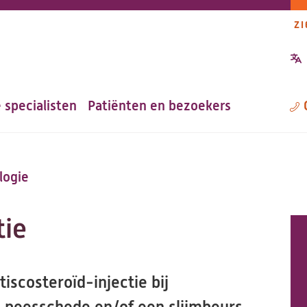
ZI
P
n
 specialisten
Patiënten en bezoekers
M
logie
tie
tiscosteroïd-injectie bij