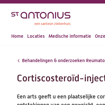
Overslaan
en
naar
de
Home
Locaties
Medische informatie
Onze
inhoud
Hoofdnavigatie
gaan
Behandelingen & onderzoeken Reumato
Cortiscosteroïd-injec
Een arts geeft u een plaatselijke cor