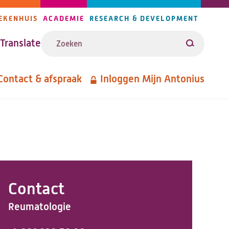
EKENHUIS
ACADEMIE
RESEARCH & DEVELOPMENT
ijlers
Zoeken
avigatie
Translate
Zoeken
Contact & afspraak
Inloggen Mijn Antonius
etanavigatie
Contact
Reumatologie