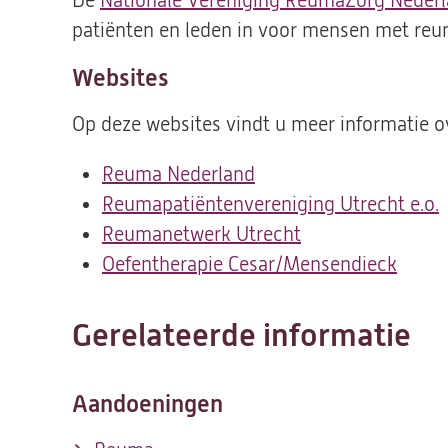
De
Nationale Vereniging ReumaZorg Neder
patiënten en leden in voor mensen met reu
Websites
Op deze websites vindt u meer informatie o
Reuma Nederland
(opent
Reumapatiëntenvereniging Utrecht e.o.
in
Reumanetwerk Utrecht
een
(opent
i
Oefentherapie Cesar/Mensendieck
nieuwe
in
(open
tab)
een
in
nieuwe
een
t
Gerelateerde informatie
tab)
nieuw
tab)
Aandoeningen