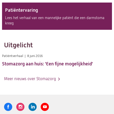
Patiëntervaring
Lees het verhaal van een mannelijke patiënt die een darmstoma
kreeg
Uitgelicht
Patiëntverhaal
8 juni 2016
Stomazorg aan huis: 'Een fijne mogelijkheid'
Meer nieuws over Stomazorg
Volg
Logo
Logo
Logo
Logo