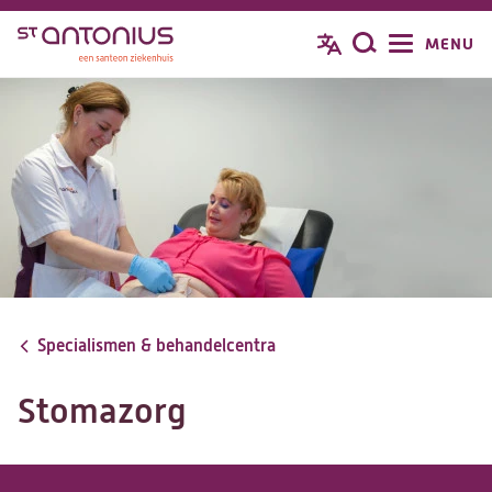
Overslaan
MENU
Zoeken
en
naar
de
inhoud
gaan
Specialismen & behandelcentra
Stomazorg