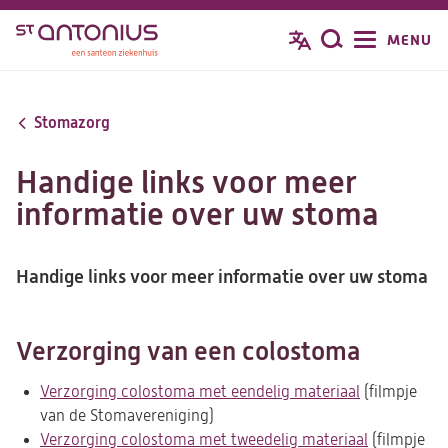
Overslaan
MENU
Zoeken
en
naar
de
Stomazorg
inhoud
gaan
Handige links voor meer
informatie over uw stoma
Handige links voor meer informatie over uw stoma
Verzorging van een colostoma
Verzorging colostoma met eendelig materiaal
(opent
(filmpje
van de Stomavereniging)
in
Verzorging colostoma met tweedelig materiaal
een
(opent
(filmpje