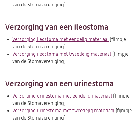
van de Stomavereniging)
nieuwe
in
tab)
een
nieuwe
Verzorging van een ileostoma
tab)
Verzorging ileostoma met eendelig materiaal
(opent
(filmpje
van de Stomavereniging)
in
Verzorging ileostoma met tweedelig materiaal
een
(opent
(filmpje
van de Stomavereniging)
nieuwe
in
tab)
een
nieuwe
Verzorging van een urinestoma
tab)
Verzorging urinestoma met eendelig materiaal
(opent
(filmpje
van de Stomavereniging)
in
Verzorging urinestoma met tweedelig materiaal
een
(opent
(filmpje
van de Stomavereniging)
nieuwe
in
tab)
een
nieuwe