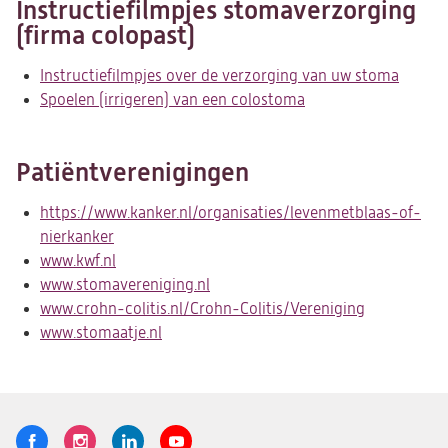
Instructiefilmpjes stomaverzorging
tab)
(firma colopast)
Instructiefilmpjes over de verzorging van uw stoma
(opent
Spoelen (irrigeren) van een colostoma
(opent
in
in
een
een
nieuwe
Patiëntverenigingen
nieuwe
tab)
tab)
https://www.kanker.nl/organisaties/levenmetblaas-of-
nierkanker
(opent
www.kwf.nl
in
(opent
www.stomavereniging.nl
een
in
(opent
www.crohn-colitis.nl/Crohn-Colitis/Vereniging
nieuwe
een
in
(opent
www.stomaatje.nl
tab)
nieuwe
(opent
een
in
tab)
in
nieuwe
een
een
tab)
nieuwe
nieuwe
tab)
tab)