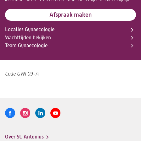
Ma t/m vrij 08.00-12.00 en 13.00-16.30 uur. Terugbelverzoek mogelijk.
Afspraak maken
Locaties Gynaecologie
Wachttijden bekijken
Team Gynaecologie
Code
GYN 09-A
Volg
Logo
Logo
Logo
Logo
ons
St.
St.
St.
St.
Antonius
Antonius
Antonius
Antonius
Over St. Antonius
een
een
een
een