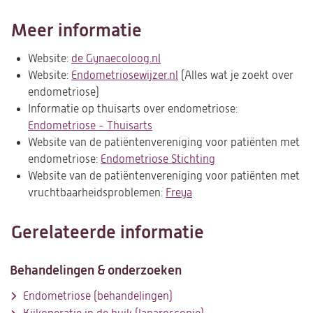
Meer informatie
Website:
de Gynaecoloog.nl
(opent
Website:
Endometriosewijzer.nl
in
(opent
(Alles wat je zoekt over
endometriose)
een
in
Informatie op thuisarts over endometriose:
nieuwe
een
Endometriose - Thuisarts
(opent
tab)
nieuwe
Website van de patiëntenvereniging voor patiënten met
in
tab)
endometriose:
Endometriose Stichting
een
(opent
Website van de patiëntenvereniging voor patiënten met
nieuwe
in
vruchtbaarheidsproblemen:
tab)
Freya
(opent
een
in
nieuwe
een
tab)
Gerelateerde informatie
nieuwe
tab)
Behandelingen & onderzoeken
Endometriose (behandelingen)