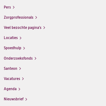
Footer-
santeon
santeon
santeon
santeon
menu
Pers
ziekenhuis
ziekenhuis
ziekenhuis
ziekenhuis
op
op
op
op
Zorgprofessionals
Facebook
Instagram
LinkedIn
Youtube
Veel bezochte pagina's
Locaties
Spoedhulp
Onderzoeksfonds
Santeon
(opent
in
Vacatures
(opent
een
in
nieuwe
Agenda
een
tab)
nieuwe
Nieuwsbrief
tab)