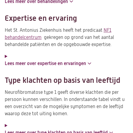
Lees meer over behandelingen
Expertise en ervaring
Het St. Antonius Ziekenhuis heeft het predicaat
NF1
behandelcentrum
(opent
gekregen op grond van het aantal
behandelde patiënten en de opgebouwde expertise.
in
een
nieuwe
Lees meer over expertise en ervaringen
tab)
Type klachten op basis van leeftijd
Neurofibromatose type 1 geeft diverse klachten die per
persoon kunnen verschillen. In onderstaande tabel vindt u
een overzicht van de mogelijke symptomen en de leeftijd
waarop deze tot uiting komen.
Lees meer over type klachten op basis van leeftijd