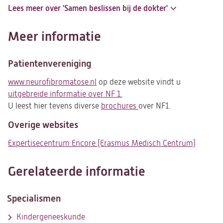
Lees meer over 'Samen beslissen bij de dokter'
Meer informatie
Patientenvereniging
www.neurofibromatose.nl
(opent
op deze website vindt u
uitgebreide informatie over NF 1.
in
(opent
U leest hier tevens diverse
een
brochures
in
(opent
over NF1.
nieuwe
een
in
Overige websites
tab)
nieuwe
een
tab)
nieuwe
Expertisecentrum Encore (Erasmus Medisch Centrum)
(opent
tab)
in
een
Gerelateerde informatie
nieuwe
tab)
Specialismen
Kindergeneeskunde