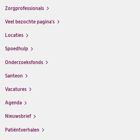
op
op
op
op
Zorgprofessionals
Facebook
Instagram
LinkedIn
Youtube
Veel bezochte pagina's
Locaties
Spoedhulp
Onderzoeksfonds
Santeon
(opent
in
Vacatures
(opent
een
in
nieuwe
Agenda
een
tab)
nieuwe
Nieuwsbrief
tab)
Patiëntverhalen