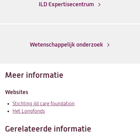
ILD Expertisecentrum
Wetenschappelijk onderzoek
Meer informatie
Websites
Stichting ild care foundation
(opent
Het Longfonds
(opent
in
in
een
een
nieuwe
Gerelateerde informatie
nieuwe
tab)