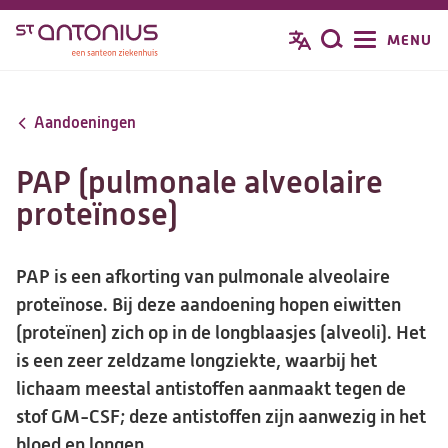
Overslaan
MENU
Zoeken
en
naar
de
Aandoeningen
inhoud
gaan
PAP (pulmonale alveolaire
proteïnose)
PAP is een afkorting van pulmonale alveolaire
proteïnose. Bij deze aandoening hopen eiwitten
(proteïnen) zich op in de longblaasjes (alveoli). Het
is een zeer zeldzame longziekte, waarbij het
lichaam meestal antistoffen aanmaakt tegen de
stof GM-CSF; deze antistoffen zijn aanwezig in het
bloed en longen.