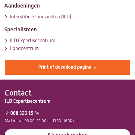
tab)
Aandoeningen
Interstitiële longziekten (ILD)
Specialismen
ILD Expertisecentrum
Longcentrum
Print of download pagina
Contact
ILD Expertisecentrum
088 320 15 44
Ma t/m vrij 09.00–12.00 en 13.30–16.30 uur
Afspraak maken