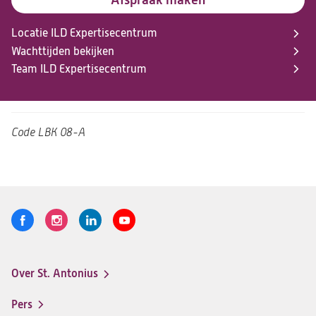
Locatie ILD Expertisecentrum
Wachttijden bekijken
Team ILD Expertisecentrum
Code
LBK 08-A
Volg
Logo
Logo
Logo
Logo
ons
St.
St.
St.
St.
Antonius
Antonius
Antonius
Antonius
Over St. Antonius
een
een
een
een
Footer-
santeon
santeon
santeon
santeon
menu
Pers
ziekenhuis
ziekenhuis
ziekenhuis
ziekenhuis