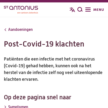
Overslaan
MENU
Zoeken
en
naar
de
Aandoeningen
inhoud
gaan
Post-Covid-19 klachten
Patiënten die een infectie met het coronavirus
(Covid-19) gehad hebben, kunnen ook na het
herstel van de infectie zelf nog veel uiteenlopende
klachten ervaren.
Op deze pagina snel naar
Symptomen