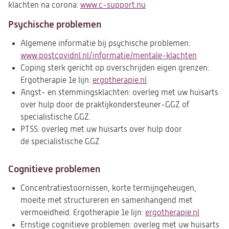
klachten na corona:
www.c-support.nu
(opent
in
Psychische problemen
een
nieuwe
Algemene informatie bij psychische problemen:
tab)
www.postcovidnl.nl/informatie/mentale-klachten
(opent
Coping sterk gericht op overschrijden eigen grenzen:
in
Ergotherapie 1e lijn:
ergotherapie.nl
(opent
een
Angst- en stemmingsklachten: overleg met uw huisarts
in
nieuwe
over hulp door de praktijkondersteuner-GGZ of
een
tab)
specialistische GGZ.
nieuwe
PTSS: overleg met uw huisarts over hulp door
tab)
de specialistische GGZ
Cognitieve problemen
Concentratiestoornissen, korte termijngeheugen,
moeite met structureren en samenhangend met
vermoeidheid. Ergotherapie 1e lijn:
ergotherapie.nl
(opent
Ernstige cognitieve problemen: overleg met uw huisarts
in