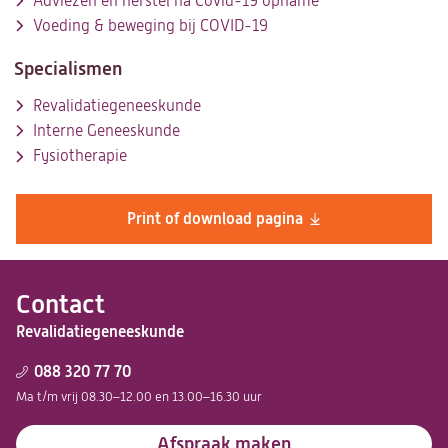
Adviezen en herstel na Covid-19 opname
Voeding & beweging bij COVID-19
Specialismen
Revalidatiegeneeskunde
Interne Geneeskunde
Fysiotherapie
Print of download pagina
Contact
Revalidatiegeneeskunde
088 320 77 70
Ma t/m vrij 08.30–12.00 en 13.00–16.30 uur
Afspraak maken