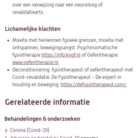
over een verwijzing naar een neuroloog of
een
revalidatiearts.
nieuwe
tab)
Lichamelijke klachten
Moeite met herkennen fysieke grenzen, moeite met
ontspannen, bewegingsangst. Psychosomatische
fysiotherapie
https://nfp.kngf.nl
(opent
of Oefentherapie:
www.oefentherapie.nl
(opent
.
in
Deconditionering: fysiotherapeut of oefentherapeut met
in
een
Covid-revalidatie. De Fysiotherapeut - De expert in
een
nieuwe
houding en beweging:
nieuwe
https://defysiotherapeut.com/
tab)
(ope
tab)
in
een
Gerelateerde informatie
nieu
tab)
Behandelingen & onderzoeken
Corona (Covid-19)