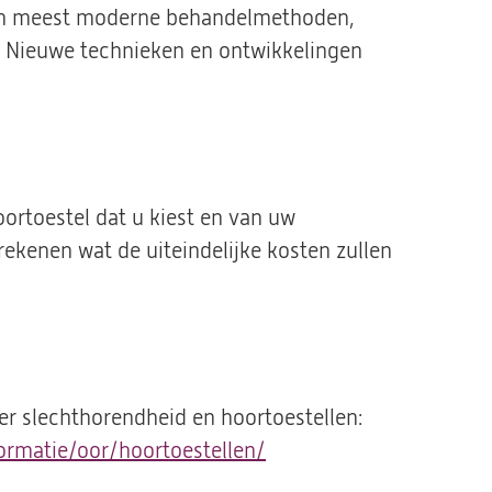
 en meest moderne behandelmethoden,
n. Nieuwe technieken en ontwikkelingen
oortoestel dat u kiest en van uw
rekenen wat de uiteindelijke kosten zullen
er slechthorendheid en hoortoestellen:
ormatie/oor/hoortoestellen/
(opent
in