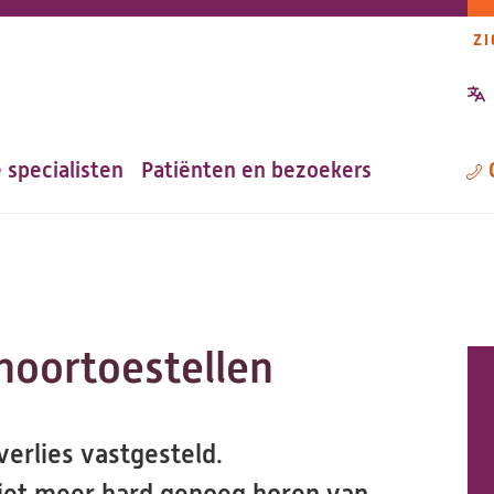
ZI
P
n
 specialisten
Patiënten en bezoekers
M
hoortoestellen
erlies vastgesteld.