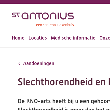
Overslaan
en
naar
de
Home
Locaties
Medische informatie
Onze
inhoud
Hoofdnavigatie
gaan
Aandoeningen
Slechthorendheid en 
De KNO-arts heeft bij u een gehoorv