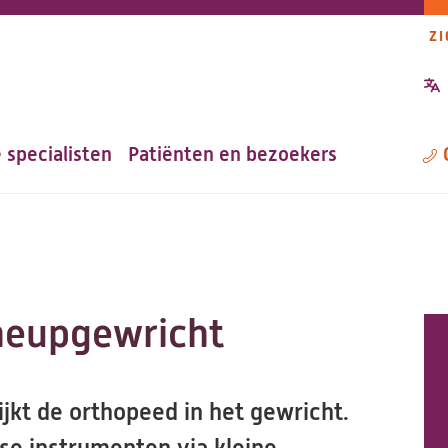
ZI
P
n
 specialisten
Patiënten en bezoekers
M
 heupgewricht
kijkt de orthopeed in het gewricht.