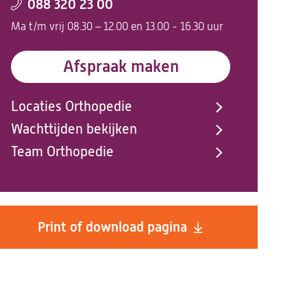
088 320 23 00
Ma t/m vrij 08.30 – 12.00 en 13.00 - 16.30 uur
Afspraak maken
Locaties Orthopedie
Wachttijden bekijken
Team Orthopedie
Print of download pagina