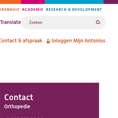
EKENHUIS
ACADEMIE
RESEARCH & DEVELOPMENT
ijlers
Zoeken
avigatie
Translate
Zoeken
Contact & afspraak
Inloggen Mijn Antonius
etanavigatie
Contact
Orthopedie