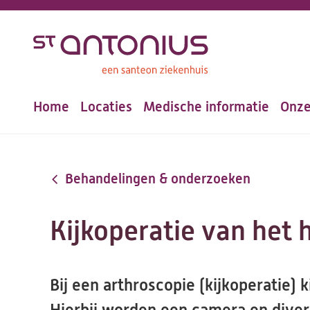
Overslaan
en
naar
de
Home
Locaties
Medische informatie
Onze
inhoud
Hoofdnavigatie
gaan
Behandelingen & onderzoeken
Kijkoperatie van het
Bij een arthroscopie (kijkoperatie) 