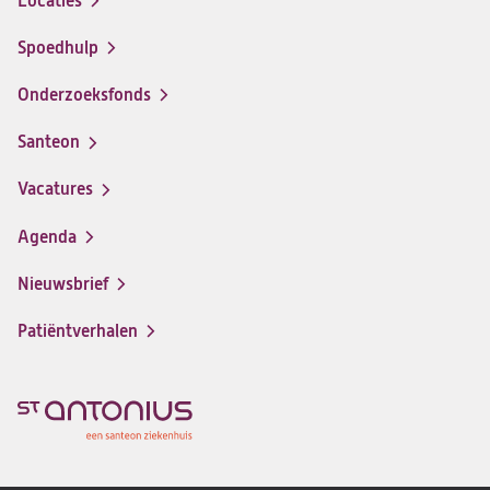
Locaties
Spoedhulp
Onderzoeksfonds
Santeon
(opent
in
Vacatures
(opent
een
in
nieuwe
Agenda
een
tab)
nieuwe
Nieuwsbrief
tab)
Patiëntverhalen