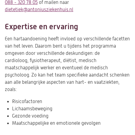
088 - 320 78 05
of mailen naar
dietetiek@antoniusziekenhuis.nl
(opent
in
een
Expertise en ervaring
nieuwe
tab)
Een hartaandoening heeft invloed op verschillende facetten
van het leven. Daarom bent u tijdens het programma
omgeven door verschillende deskundigen: de
cardioloog, fysiotherapeut, diëtist, medisch
maatschappelijk werker en eventueel de medisch
psycholoog. Zo kan het team specifieke aandacht schenken
aan alle belangrijke aspecten van hart- en vaatziekten,
zoals:
Risicofactoren
Lichaamsbeweging
Gezonde voeding
Maatschappelijke en emotionele gevolgen