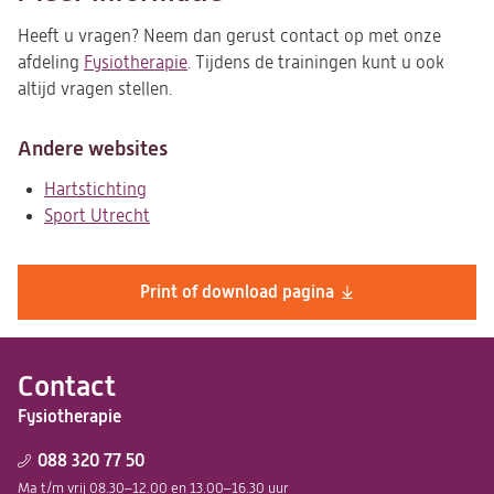
Heeft u vragen? Neem dan gerust contact op met onze
afdeling
Fysiotherapie
. Tijdens de trainingen kunt u ook
altijd vragen stellen.
Andere websites
Hartstichting
(opent
Sport Utrecht
in
(opent
een
in
nieuwe
een
Print of download pagina
tab)
nieuwe
tab)
Contact
Fysiotherapie
088 320 77 50
Ma t/m vrij 08.30–12.00 en 13.00–16.30 uur