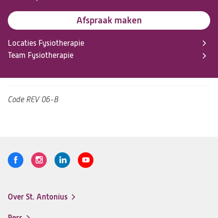
Afspraak maken
Locaties Fysiotherapie
Team Fysiotherapie
Code
REV 06-B
Volg
Logo
Logo
Logo
Logo
ons
St.
St.
St.
St.
Antonius
Antonius
Antonius
Antonius
Over St. Antonius
een
een
een
een
Footer-
santeon
santeon
santeon
santeon
menu
Pers