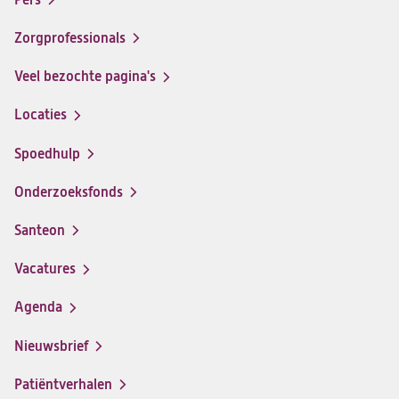
ziekenhuis
ziekenhuis
ziekenhuis
ziekenhuis
op
op
op
op
Zorgprofessionals
Facebook
Instagram
LinkedIn
Youtube
Veel bezochte pagina's
Locaties
Spoedhulp
Onderzoeksfonds
Santeon
(opent
in
Vacatures
(opent
een
in
nieuwe
Agenda
een
tab)
nieuwe
Nieuwsbrief
tab)
Patiëntverhalen