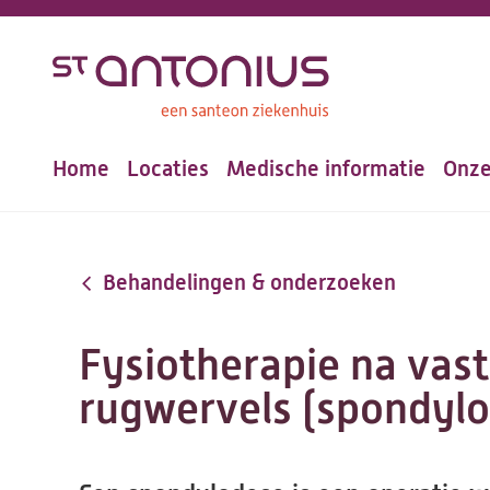
Overslaan
en
naar
de
Home
Locaties
Medische informatie
Onze
inhoud
Hoofdnavigatie
gaan
Behandelingen & onderzoeken
Fysiotherapie na vas
rugwervels (spondyl