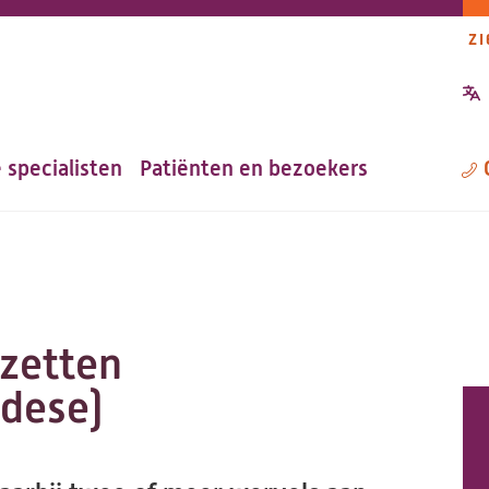
ZI
P
n
 specialisten
Patiënten en bezoekers
M
tzetten
odese)