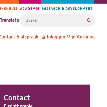
EKENHUIS
ACADEMIE
RESEARCH & DEVELOPMENT
ijlers
Zoeken
avigatie
Translate
Zoeken
Contact & afspraak
Inloggen Mijn Antonius
etanavigatie
Contact
Fysiotherapie