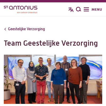
Overslaan
MENU
Zoeken
en
naar
de
Geestelijke Verzorging
inhoud
gaan
Team Geestelijke Verzorging