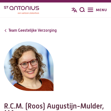
Overslaan
MENU
Zoeken
en
naar
de
Team Geestelijke Verzorging
inhoud
gaan
R.C.M. (Roos) Augustijn-Mulder,