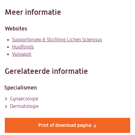
Meer informatie
Websites
Supportgroep & Stichting Lichen Sclerosus
(opent
Huidfonds
(opent
in
Vulvapoli
(opent
in
een
in
een
nieuwe
een
nieuwe
tab)
Gerelateerde informatie
nieuwe
tab)
tab)
Specialismen
Gynaecologie
Dermatologie
Print of download pagina