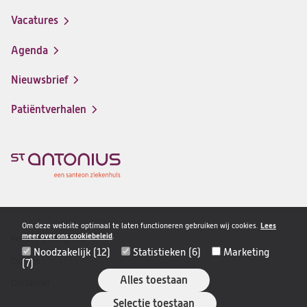
in
Vacatures
(opent
een
in
nieuwe
Agenda
een
tab)
nieuwe
Nieuwsbrief
tab)
Patiëntverhalen
Om deze website optimaal te laten functioneren gebruiken wij cookies.
Lees
meer over ons cookiebeleid
.
Privacy & veiligheid
Disclaimer
Noodzakelijk (12)
Statistieken (6)
Marketing
navigatie
Cookies
(7)
Alles toestaan
Disclaimer
Selectie toestaan