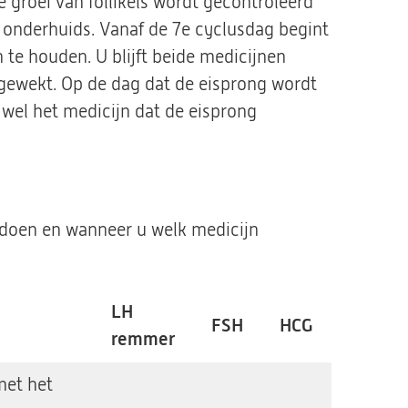
 groei van follikels wordt gecontroleerd
 onderhuids. Vanaf de 7e cyclusdag begint
te houden. U blijft beide medicijnen
gewekt. Op de dag dat de eisprong wordt
wel het medicijn dat de eisprong
 doen en wanneer u welk medicijn
LH
FSH
HCG
remmer
met het