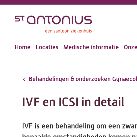
Overslaan
en
naar
de
Home
Locaties
Medische informatie
Onze
inhoud
Hoofdnavigatie
gaan
Behandelingen & onderzoeken Gynaecol
IVF en ICSI in detail
IVF is een behandeling om een zwan