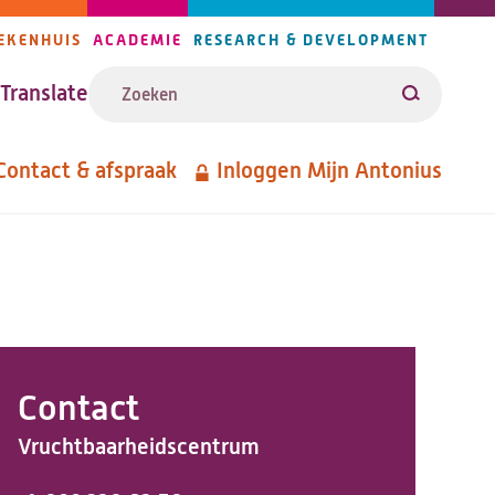
EKENHUIS
ACADEMIE
RESEARCH & DEVELOPMENT
ijlers
Zoeken
avigatie
Translate
Zoeken
Contact & afspraak
Inloggen Mijn Antonius
etanavigatie
Contact
Vruchtbaarheidscentrum