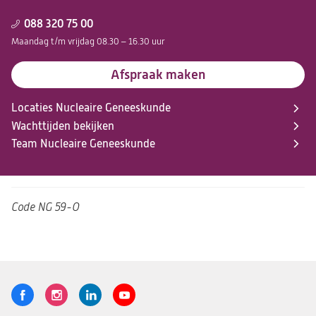
088 320 75 00
Maandag t/m vrijdag 08.30 – 16.30 uur
Afspraak maken
Locaties Nucleaire Geneeskunde
Wachttijden bekijken
Team Nucleaire Geneeskunde
Code
NG 59-O
Volg
Logo
Logo
Logo
Logo