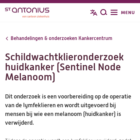
Overslaan
MENU
Zoeken
en
naar
de
Behandelingen & onderzoeken Kankercentrum
inhoud
gaan
Schildwachtklieronderzoek
huidkanker (Sentinel Node
Melanoom)
Dit onderzoek is een voorbereiding op de operatie
van de lymfeklieren en wordt uitgevoerd bij
mensen bij wie een melanoom (huidkanker) is
verwijderd.