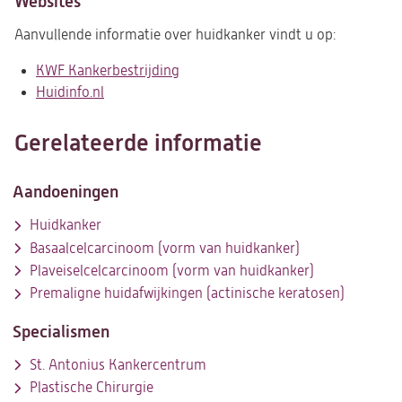
Websites
Aanvullende informatie over huidkanker vindt u op:
KWF Kankerbestrijding
(opent
Huidinfo.nl
(opent
in
in
een
een
nieuwe
Gerelateerde informatie
nieuwe
tab)
tab)
Aandoeningen
Huidkanker
Basaalcelcarcinoom (vorm van huidkanker)
Plaveiselcelcarcinoom (vorm van huidkanker)
Premaligne huidafwijkingen (actinische keratosen)
Specialismen
St. Antonius Kankercentrum
Plastische Chirurgie