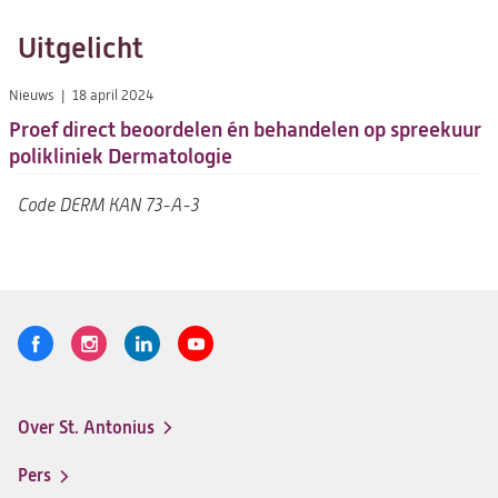
Uitgelicht
Nieuws
18 april 2024
Proef direct beoordelen én behandelen op spreekuur
polikliniek Dermatologie
Code
DERM KAN 73-A-3
Volg
Logo
Logo
Logo
Logo
ons
St.
St.
St.
St.
Antonius
Antonius
Antonius
Antonius
Over St. Antonius
een
een
een
een
Footer-
santeon
santeon
santeon
santeon
menu
Pers
ziekenhuis
ziekenhuis
ziekenhuis
ziekenhuis