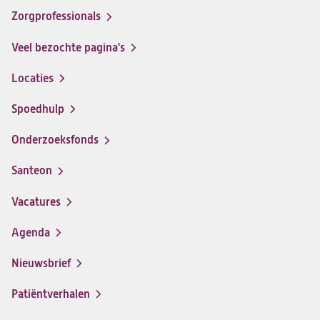
op
op
op
op
Zorgprofessionals
Facebook
Instagram
LinkedIn
Youtube
Veel bezochte pagina's
Locaties
Spoedhulp
Onderzoeksfonds
Santeon
(opent
in
Vacatures
(opent
een
in
nieuwe
Agenda
een
tab)
nieuwe
Nieuwsbrief
tab)
Patiëntverhalen