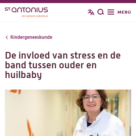
Overslaan
MENU
Zoeken
en
naar
de
Kindergeneeskunde
inhoud
gaan
De invloed van stress en de
band tussen ouder en
huilbaby