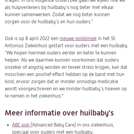
vragen. In ons volgende onderzoek gaan we kijken hoe we
als hulpverleners bij huilbaby’s nog beter met elkaar
kunnen samenwerken. Zodat we nog beter kunnen
zorgen voor de huilbaby’s en hun ouders.”
Ook is op 8 april 2022 een
nieuwe polikliniek
(opent
in het St.
Antonius Ziekenhuis gestart voor ouders met een huilbaby.
in
“We hopen hiermee ouders eerder en beter te kunnen
een
helpen. Als we daarmee kunnen voorkomen dat ouders
nieuwe
onzeker of angstig worden en teveel stress krijgen, kan dat
tab)
misschien een positief effect hebben op de band met hun
kind, ervoor zorgen dat er minder onnodige medicatie
wordt voorgeschreven en we minder huilbaby’s hoeven op
te nemen in het ziekenhuis."
Meer informatie over huilbaby's
ABC poli
(Advanced Baby Care) in ons ziekenhuis,
speciaal voor ouders met een huilbaby.