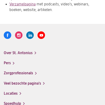
Verzamelpagina
met podcasts, video's, webinars,
boeken, website, artikelen.
Volg
Logo
Logo
Logo
Logo
ons
St.
St.
St.
St.
Antonius
Antonius
Antonius
Antonius
Over St. Antonius
een
een
een
een
Footer-
santeon
santeon
santeon
santeon
menu
Pers
ziekenhuis
ziekenhuis
ziekenhuis
ziekenhuis
op
op
op
op
Zorgprofessionals
Facebook
Instagram
LinkedIn
Youtube
Veel bezochte pagina's
Locaties
Spoedhulp