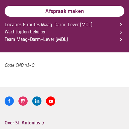
Afspraak maken
Locaties & routes Maag-Darm-Lever (MDL)
Wachttijden bekijken
Team Maag-Darm-Lever (MDL)
Code
END 41-O
Volg
Logo
Logo
Logo
Logo
ons
St.
St.
St.
St.
Antonius
Antonius
Antonius
Antonius
Over St. Antonius
een
een
een
een
Footer-