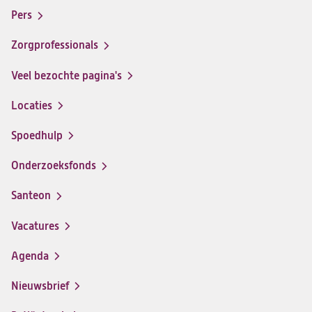
santeon
santeon
santeon
santeon
menu
Pers
ziekenhuis
ziekenhuis
ziekenhuis
ziekenhuis
op
op
op
op
Zorgprofessionals
Facebook
Instagram
LinkedIn
Youtube
Veel bezochte pagina's
Locaties
Spoedhulp
Onderzoeksfonds
Santeon
(opent
in
Vacatures
(opent
een
in
nieuwe
Agenda
een
tab)
nieuwe
Nieuwsbrief
tab)