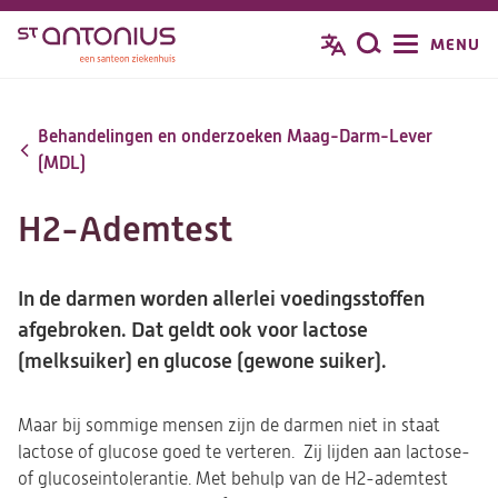
Overslaan
MENU
Zoeken
en
naar
de
Behandelingen en onderzoeken Maag-Darm-Lever
inhoud
(MDL)
gaan
H2-Ademtest
In de darmen worden allerlei voedingsstoffen
afgebroken. Dat geldt ook voor lactose
(melksuiker) en glucose (gewone suiker).
Maar bij sommige mensen zijn de darmen niet in staat
lactose of glucose goed te verteren. Zij lijden aan lactose-
of glucoseintolerantie. Met behulp van de H2-ademtest