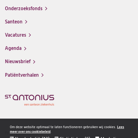
Onderzoeksfonds
Santeon
(opent
in
Vacatures
(opent
een
in
nieuwe
Agenda
een
tab)
nieuwe
Nieuwsbrief
tab)
Patiëntverhalen
Om deze website optimaal te laten functioneren gebruiken wij cookies.
Lees
meer over ons cookiebeleid
.
Privacy & veiligheid
Disclaimer