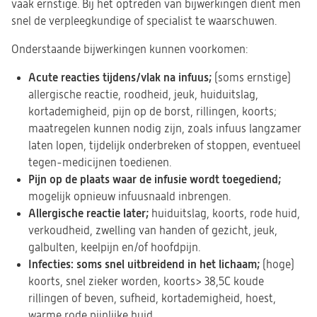
vaak ernstige. Bij het optreden van bijwerkingen dient men
snel de verpleegkundige of specialist te waarschuwen.
Onderstaande bijwerkingen kunnen voorkomen:
Acute reacties tijdens/vlak na infuus;
(soms ernstige)
allergische reactie, roodheid, jeuk, huiduitslag,
kortademigheid, pijn op de borst, rillingen, koorts;
maatregelen kunnen nodig zijn, zoals infuus langzamer
laten lopen, tijdelijk onderbreken of stoppen, eventueel
tegen-medicijnen toedienen.
Pijn op de plaats waar de infusie wordt toegediend;
mogelijk opnieuw infuusnaald inbrengen.
Allergische reactie later;
huiduitslag, koorts, rode huid,
verkoudheid, zwelling van handen of gezicht, jeuk,
galbulten, keelpijn en/of hoofdpijn.
Infecties: soms snel uitbreidend in het lichaam;
(hoge)
koorts, snel zieker worden, koorts> 38,5C koude
rillingen of beven, sufheid, kortademigheid, hoest,
warme rode pijnlijke huid.