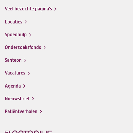
Facebook
Instagram
LinkedIn
Youtube
Veel bezochte pagina's
Locaties
Spoedhulp
Onderzoeksfonds
Santeon
(opent
in
Vacatures
(opent
een
in
nieuwe
Agenda
een
tab)
nieuwe
Nieuwsbrief
tab)
Patiëntverhalen