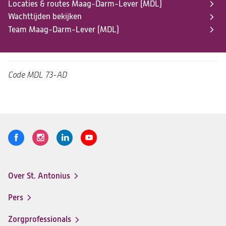
Locaties & routes Maag-Darm-Lever (MDL)
Wachttijden bekijken
Team Maag-Darm-Lever (MDL)
Code
MDL 73-AD
Volg
Logo
Logo
Logo
Logo
ons
St.
St.
St.
St.
Antonius
Antonius
Antonius
Antonius
Over St. Antonius
een
een
een
een
Footer-
santeon
santeon
santeon
santeon
menu
Pers
ziekenhuis
ziekenhuis
ziekenhuis
ziekenhuis
op
op
op
op
Zorgprofessionals