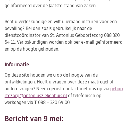
geïnformeerd over de laatste stand van zaken.
Bent u verloskundige en wilt u iemand insturen voor een
bevalling? Bel dan zoals gebruikelijk naar de
dienstcoördinator van St. Antonius Geboortezorg 088 320
64 11. Verloskundigen worden ook per e-mail geïnformeerd
en op de hoogte gehouden.
Informatie
Op deze site houden we u op de hoogte van de
ontwikkelingen. Heeft u vragen over deze maatregel of
andere vragen? Neem gerust contact met ons op via
geboo
(o
rtezorg@antoniusziekenhuis.nl
(opent
of telefonisch op
in
werkdagen via T 088 - 320 64 00.
in
ee
een
ni
nieuwe
ta
Bericht van 9 mei:
tab)