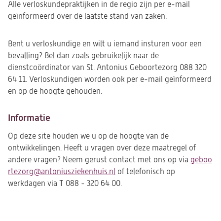
Alle verloskundepraktijken in de regio zijn per e-mail
geïnformeerd over de laatste stand van zaken.
Bent u verloskundige en wilt u iemand insturen voor een
bevalling? Bel dan zoals gebruikelijk naar de
dienstcoördinator van St. Antonius Geboortezorg 088 320
64 11. Verloskundigen worden ook per e-mail geïnformeerd
en op de hoogte gehouden.
Informatie
Op deze site houden we u op de hoogte van de
ontwikkelingen. Heeft u vragen over deze maatregel of
andere vragen? Neem gerust contact met ons op via
geboo
(o
rtezorg@antoniusziekenhuis.nl
(opent
of telefonisch op
in
werkdagen via T 088 - 320 64 00.
in
ee
een
ni
nieuwe
ta
tab)