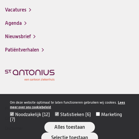
in
Vacatures
(opent
een
in
nieuwe
Agenda
een
tab)
nieuwe
Nieuwsbrief
tab)
Patiëntverhalen
Om deze website optimaal te laten functioneren gebruiken wij cookies.
Lees
meer over ons cookiebeleid
.
Privacy & veiligheid
Disclaimer
Noodzakelijk (12)
Statistieken (6)
Marketing
navigatie
Cookies
(7)
Alles toestaan
Disclaimer
Selectie toestaan