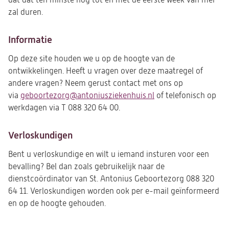
dat dat ten minste nog tot en met de eerste week van mei
zal duren.
Informatie
Op deze site houden we u op de hoogte van de
ontwikkelingen. Heeft u vragen over deze maatregel of
andere vragen? Neem gerust contact met ons op
via
geboortezorg@antoniusziekenhuis.nl
(opent
of telefonisch op
werkdagen via T 088 320 64 00.
in
een
nieuwe
Verloskundigen
tab)
Bent u verloskundige en wilt u iemand insturen voor een
bevalling? Bel dan zoals gebruikelijk naar de
dienstcoördinator van St. Antonius Geboortezorg 088 320
64 11. Verloskundigen worden ook per e-mail geïnformeerd
en op de hoogte gehouden.