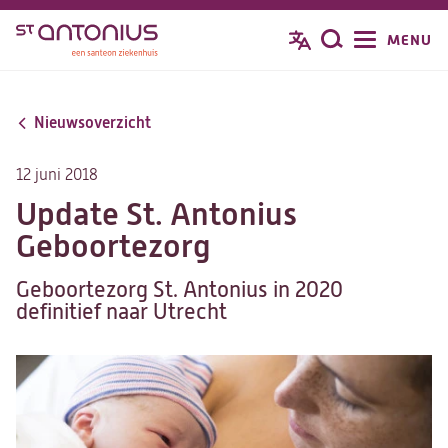
Overslaan
MENU
Zoeken
en
naar
de
Nieuwsoverzicht
inhoud
gaan
12 juni 2018
Update St. Antonius
Geboortezorg
Geboortezorg St. Antonius in 2020
definitief naar Utrecht