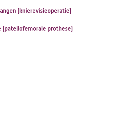
angen (knierevisieoperatie)
e (patellofemorale prothese)