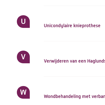
U
Unicondylaire knieprothese
V
Verwijderen van een Haglund
W
Wondbehandeling met verban