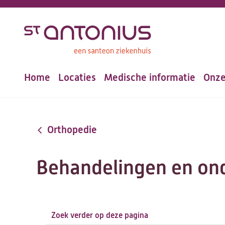
Overslaan
en
naar
de
Home
Locaties
Medische informatie
Onze
inhoud
Hoofdnavigatie
gaan
Orthopedie
Behandelingen en on
Zoek verder op deze pagina