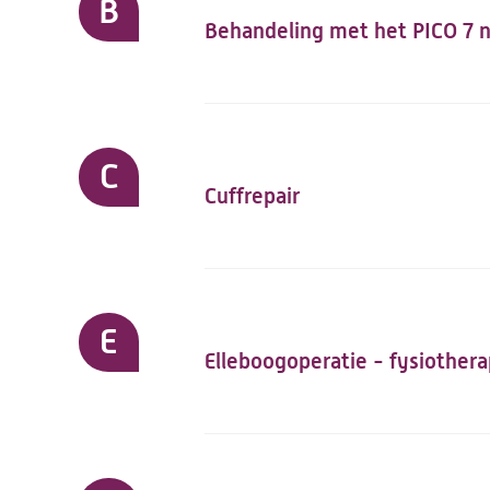
B
Behandeling met het PICO 7 n
C
Cuffrepair
E
Elleboogoperatie - fysiothera