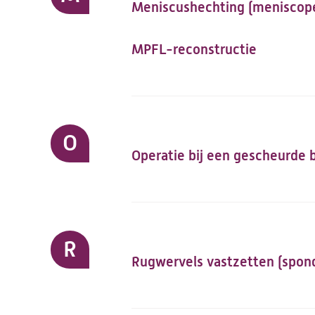
Meniscushechting (meniscop
MPFL-reconstructie
O
Operatie bij een gescheurde 
R
Rugwervels vastzetten (spond