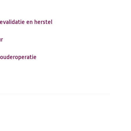
evalidatie en herstel
r
houderoperatie