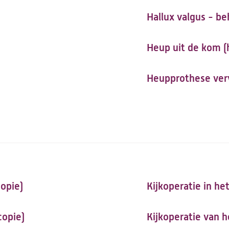
Hallux valgus - b
Heup uit de kom (h
Heupprothese verv
copie)
Kijkoperatie in he
copie)
Kijkoperatie van 