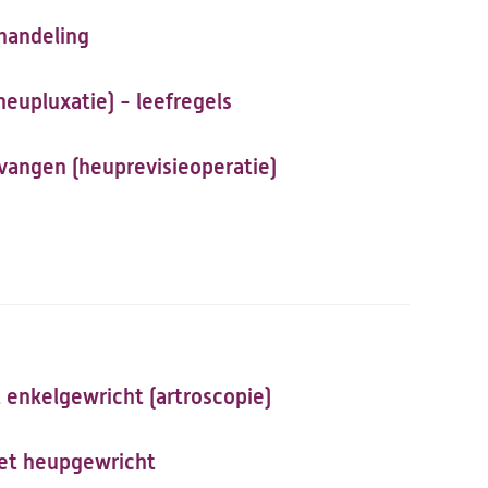
ehandeling
eupluxatie) - leefregels
angen (heuprevisieoperatie)
t enkelgewricht (artroscopie)
het heupgewricht