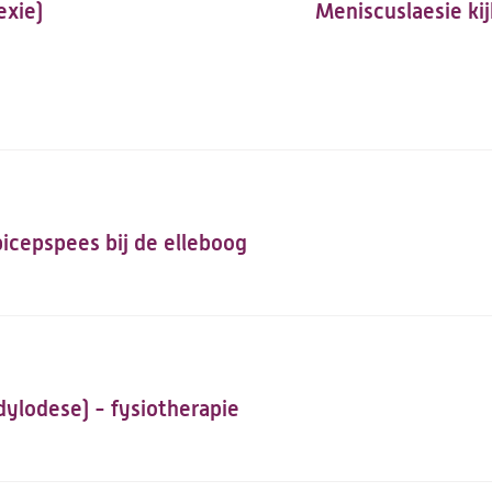
exie)
Meniscuslaesie ki
bicepspees bij de elleboog
ylodese) - fysiotherapie