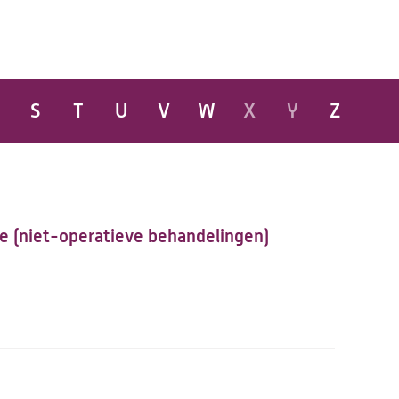
en
S
T
U
V
W
X
Y
Z
ie (niet-operatieve behandelingen)