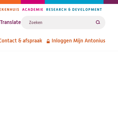
EKENHUIS
ACADEMIE
RESEARCH & DEVELOPMENT
ijlers
Zoeken
avigatie
Translate
Zoeken
Contact & afspraak
Inloggen Mijn Antonius
etanavigatie