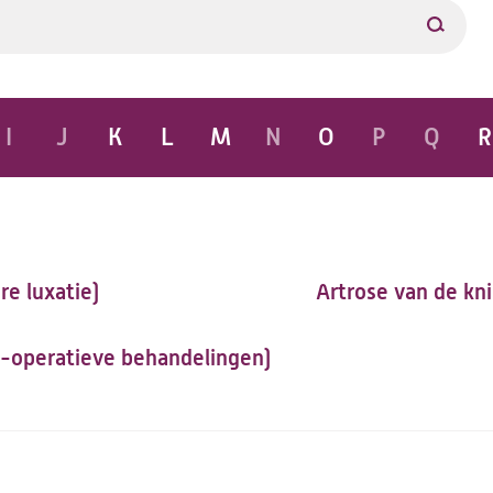
Filter
I
J
K
L
M
N
O
P
Q
R
A
tot
Z
navigatie
re luxatie)
Artrose van de kn
t-operatieve behandelingen)