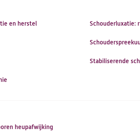
tie en herstel
Schouderluxatie: r
Schouderspreekuu
Stabiliserende sc
nie
boren heupafwijking