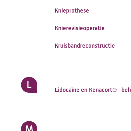
Knieprothese
Knierevisieoperatie
Kruisbandreconstructie
L
Lidocaïne en Kenacort®- beh
M