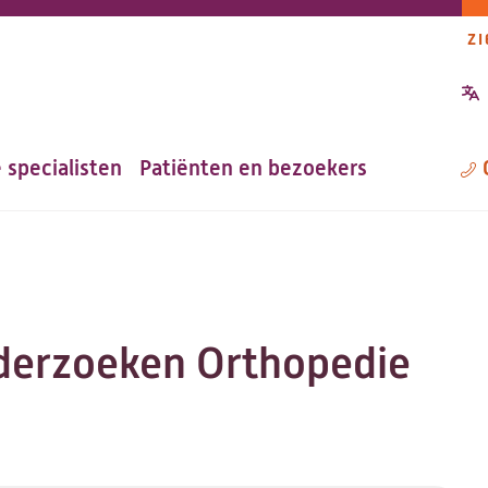
ZI
P
n
 specialisten
Patiënten en bezoekers
M
derzoeken Orthopedie