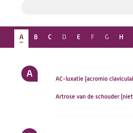
A
B
C
D
E
F
G
H
A
AC-luxatie (acromio claviculai
Artrose van de schouder (nie