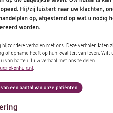
en op uw dagelijkse leven. Uw huisarts kan
opeed. Hij/zij luistert naar uw klachten, on
handelplan op, afgestemd op wat u nodig h
pereerd worden.
g bijzondere verhalen met ons. Deze verhalen laten 
ng of opname heeft op hun kwaliteit van leven. Wilt
 u van harte uit uw verhaal met ons te delen
sziekenhuis.nl
(opent
.
in
een
 van een aantal van onze patiënten
nieuwe
tab)
ering