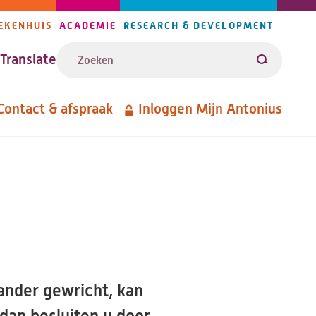
EKENHUIS
ACADEMIE
RESEARCH & DEVELOPMENT
ijlers
Zoeken
avigatie
Translate
Zoeken
Contact & afspraak
Inloggen Mijn Antonius
etanavigatie
ander gewricht, kan