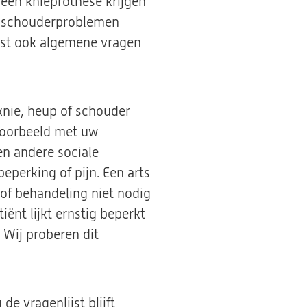
 een knieprothese krijgen
et schouderproblemen
ijst ook algemene vragen
knie, heup of schouder
jvoorbeeld met uw
en andere sociale
perking of pijn. Een arts
 of behandeling niet nodig
tiënt lijkt ernstig beperkt
. Wij proberen dit
e vragenlijst blijft