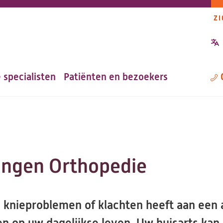
ZI
P
n
 specialisten
Patiënten en bezoekers
M
ingen Orthopedie
 knieproblemen of klachten heeft aan een 