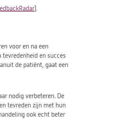
edbackRadar
(opent
).
in
een
nieuwe
tab)
ren voor en na een
n tevredenheid en succes
vanuit de patiënt, gaat een
aar nodig verbeteren. De
ten tevreden zijn met hun
handeling ook echt beter