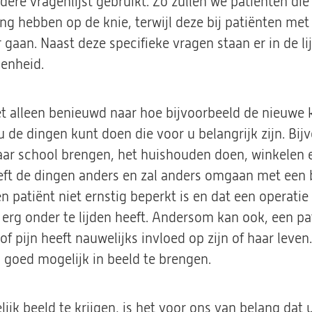
ere vragenlijst gebruikt. Zo zullen we patiënten die
ing hebben op de knie, terwijl deze bij patiënten m
 gaan. Naast deze specifieke vragen staan er in de l
enheid.
iet alleen benieuwd naar hoe bijvoorbeeld de nieuwe 
u de dingen kunt doen die voor u belangrijk zijn. Bi
naar school brengen, het huishouden doen, winkelen 
eft de dingen anders en zal anders omgaan met een be
n patiënt niet ernstig beperkt is en dat een operatie
elf erg onder te lijden heeft. Andersom kan ook, een pa
of pijn heeft nauwelijks invloed op zijn of haar leven
 goed mogelijk in beeld te brengen.
 beeld te krijgen, is het voor ons van belang dat u d