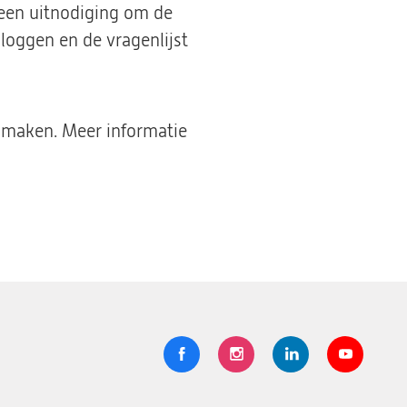
 een uitnodiging om de
nloggen en de vragenlijst
nmaken. Meer informatie
Volg
Logo
Logo
Logo
Logo
ons
St.
St.
St.
St.