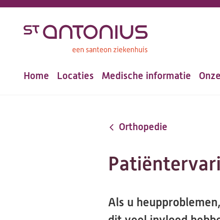
Overslaan
en
naar
de
Home
Locaties
Medische informatie
Onze
inhoud
Hoofdnavigatie
gaan
Orthopedie
Patiëntervar
Als u heupproblemen,