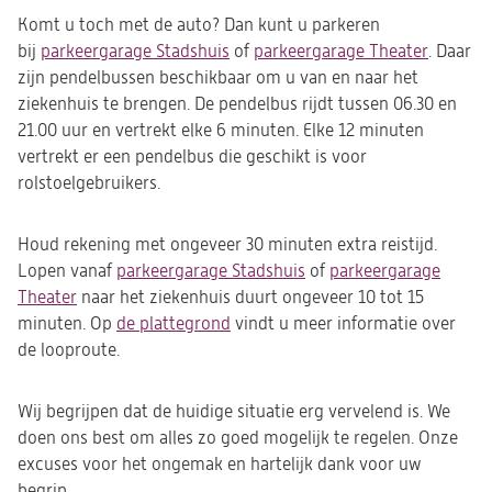
een
een
een
Komt u toch met de auto? Dan kunt u parkeren
nieuwe
nieuwe
nieuwe
bij
parkeergarage Stadshuis
(opent
of
parkeergarage Theater
(opent
. Daar
tab)
tab)
tab)
zijn pendelbussen beschikbaar om u van en naar het
in
in
ziekenhuis te brengen. De pendelbus rijdt tussen 06.30 en
een
een
21.00 uur en vertrekt elke 6 minuten. Elke 12 minuten
nieuwe
nieuwe
vertrekt er een pendelbus die geschikt is voor
tab)
tab)
rolstoelgebruikers.
Houd rekening met ongeveer 30 minuten extra reistijd.
Lopen vanaf
parkeergarage Stadshuis
(opent
of
parkeergarage
Theater
(opent
naar het ziekenhuis duurt ongeveer 10 tot 15
in
minuten. Op
in
de plattegrond
(opent
vindt u meer informatie over
een
de looproute.
een
in
nieuwe
nieuwe
een
tab)
tab)
nieuwe
Wij begrijpen dat de huidige situatie erg vervelend is. We
tab)
doen ons best om alles zo goed mogelijk te regelen. Onze
excuses voor het ongemak en hartelijk dank voor uw
begrip.