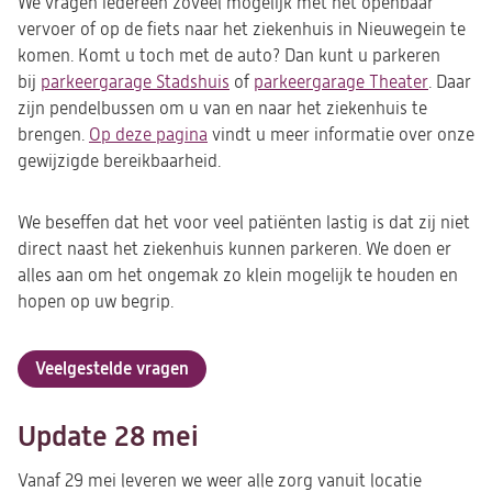
We vragen iedereen zoveel mogelijk met het openbaar
vervoer of op de fiets naar het ziekenhuis in Nieuwegein te
komen. Komt u toch met de auto? Dan kunt u parkeren
bij
parkeergarage Stadshuis
(opent
of
parkeergarage Theater
(opent
. Daar
zijn pendelbussen om u van en naar het ziekenhuis te
in
in
brengen.
Op deze pagina
vindt u meer informatie over onze
een
een
gewijzigde bereikbaarheid.
nieuwe
nieuwe
tab)
tab)
We beseffen dat het voor veel patiënten lastig is dat zij niet
direct naast het ziekenhuis kunnen parkeren. We doen er
alles aan om het ongemak zo klein mogelijk te houden en
hopen op uw begrip.
Veelgestelde vragen
Update 28 mei
Vanaf 29 mei leveren we weer alle zorg vanuit locatie