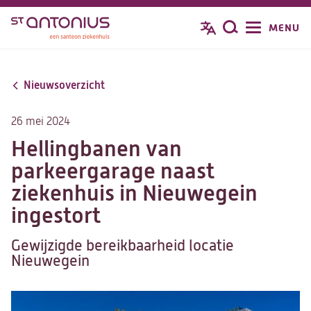
Overslaan
MENU
Zoeken
en
naar
de
Nieuwsoverzicht
inhoud
gaan
26 mei 2024
Hellingbanen van
parkeergarage naast
ziekenhuis in Nieuwegein
ingestort
Gewijzigde bereikbaarheid locatie
Nieuwegein