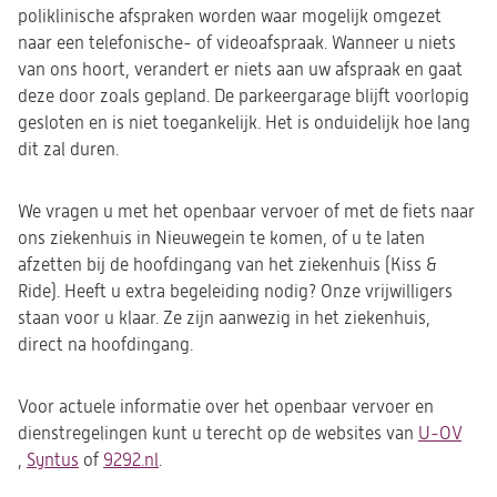
poliklinische afspraken worden waar mogelijk omgezet
naar een telefonische- of videoafspraak. Wanneer u niets
van ons hoort, verandert er niets aan uw afspraak en gaat
deze door zoals gepland. De parkeergarage blijft voorlopig
gesloten en is niet toegankelijk. Het is onduidelijk hoe lang
dit zal duren.
We vragen u met het openbaar vervoer of met de fiets naar
ons ziekenhuis in Nieuwegein te komen, of u te laten
afzetten bij de hoofdingang van het ziekenhuis (Kiss &
Ride). Heeft u extra begeleiding nodig? Onze vrijwilligers
staan voor u klaar. Ze zijn aanwezig in het ziekenhuis,
direct na hoofdingang.
Voor actuele informatie over het openbaar vervoer en
dienstregelingen kunt u terecht op de websites van
U-OV
(opent
,
Syntus
(opent
of
9292.nl
(opent
.
in
in
in