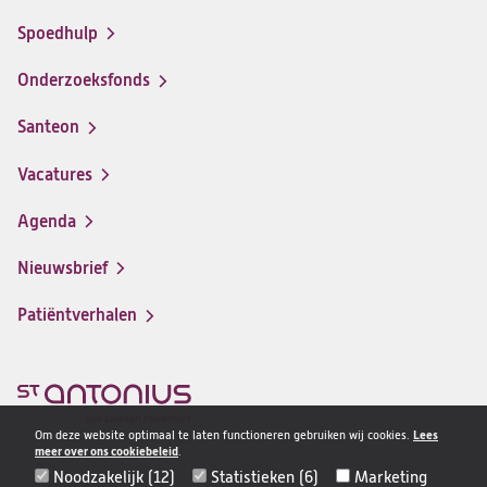
Spoedhulp
Onderzoeksfonds
Santeon
(opent
in
Vacatures
(opent
een
in
nieuwe
Agenda
een
tab)
nieuwe
Nieuwsbrief
tab)
Patiëntverhalen
Om deze website optimaal te laten functioneren gebruiken wij cookies.
Lees
meer over ons cookiebeleid
.
Noodzakelijk (12)
Statistieken (6)
Marketing