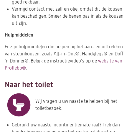
goed rekbaar.
Vermijd contact met zalf en olie, omdat dit de kousen
kan beschadigen. Smeer de benen pas in als de kousen
uit zijn.
Hulpmiddelen
Er zijn hulpmiddelen die helpen bij het aan- en uittrekken
van steunkousen, zoals All-in-One®, Handylegs® en Doff
’n Donner®. Bekijk de instructievideo’s op de
website van
Proflebo
®
(opent
.
in
een
Naar het toilet
nieuwe
tab)
Wij vragen u uw naaste te helpen bij het
toiletbezoek.
Gebruikt uw naaste incontinentiemateriaal? Trek dan