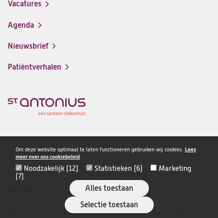
Vacatures
(opent
een
in
nieuwe
Agenda
een
tab)
nieuwe
Nieuwsbrief
tab)
Patiëntverhalen
Om deze website optimaal te laten functioneren gebruiken wij cookies.
Lees
meer over ons cookiebeleid
.
Privacy & veiligheid
Disclaimer
Noodzakelijk (12)
Statistieken (6)
Marketing
navigatie
Cookies
(7)
Alles toestaan
Disclaimer
Selectie toestaan
Alle rechten voorbehouden © 2026 St. Antonius Ziekenhuis, Nederland