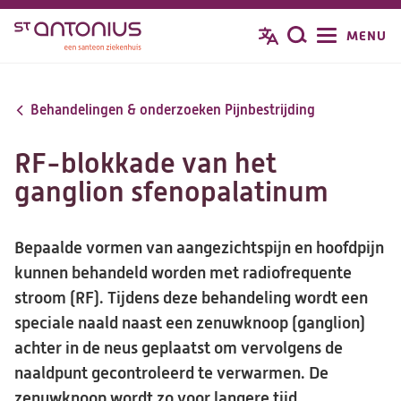
Overslaan
MENU
Zoeken
en
naar
de
Behandelingen & onderzoeken Pijnbestrijding
inhoud
gaan
RF-blokkade van het
ganglion sfenopalatinum
Bepaalde vormen van aangezichtspijn en hoofdpijn
kunnen behandeld worden met radiofrequente
stroom (RF). Tijdens deze behandeling wordt een
speciale naald naast een zenuwknoop (ganglion)
achter in de neus geplaatst om vervolgens de
naaldpunt gecontroleerd te verwarmen. De
zenuwknoop wordt zo voor langere tijd