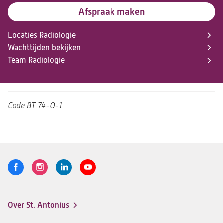
Afspraak maken
Locaties Radiologie
Wachttijden bekijken
Team Radiologie
Code
BT 74-O-1
Volg
Logo
Logo
Logo
Logo
ons
St.
St.
St.
St.
Antonius
Antonius
Antonius
Antonius
Over St. Antonius
een
een
een
een
Footer-
santeon
santeon
santeon
santeon