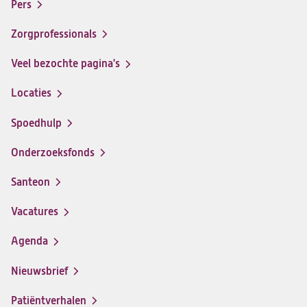
menu
Pers
ziekenhuis
ziekenhuis
ziekenhuis
ziekenhuis
op
op
op
op
Zorgprofessionals
Facebook
Instagram
LinkedIn
Youtube
Veel bezochte pagina's
Locaties
Spoedhulp
Onderzoeksfonds
Santeon
(opent
in
Vacatures
(opent
een
in
nieuwe
Agenda
een
tab)
nieuwe
Nieuwsbrief
tab)
Patiëntverhalen