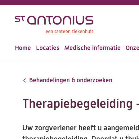
Overslaan
en
naar
de
Home
Locaties
Medische informatie
Onze
inhoud
Hoofdnavigatie
gaan
Behandelingen & onderzoeken
Therapiebegeleiding 
Uw zorgverlener heeft u aangemeld 