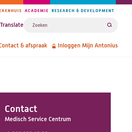
EKENHUIS
ACADEMIE
RESEARCH & DEVELOPMENT
ijlers
Zoeken
avigatie
Translate
Zoeken
Contact & afspraak
Inloggen Mijn Antonius
etanavigatie
Contact
Medisch Service Centrum