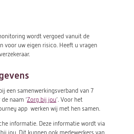
onitoring wordt vergoed vanuit de
 voor uw eigen risico. Heeft u vragen
verzekeraar.
egevens
 bij een samenwerkingsverband van 7
r de naam ‘
Zorg bij jou
(opent
’. Voor het
Journey app werken wij met hen samen.
in
een
sche informatie. Deze informatie wordt via
nieuwe
bij jou. Dit kunnen ook medewerkers van