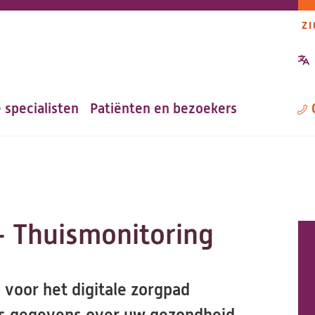
ZI
P
n
 specialisten
Patiënten en bezoekers
M
- Thuismonitoring
voor het digitale zorgpad