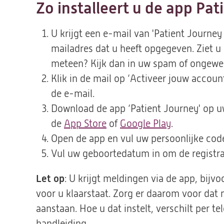
Zo installeert u de app Pa
U krijgt een e-mail van 'Patient Journey
mailadres dat u heeft opgegeven. Ziet u 
meteen? Kijk dan in uw spam of ongewe
Klik in de mail op ‘Activeer jouw account’
de e-mail.
Download de app ‘Patient Journey' op uw
de
App Store
(opent
of
Google Play
(opent
.
Open de app en vul uw persoonlijke code 
in
in
Vul uw geboortedatum in om de registrat
een
een
nieuwe
nieuwe
Let op
:
U krijgt meldingen via de app, bijvoo
tab)
tab)
voor u klaarstaat
. Zorg er daarom voor dat 
aanstaan. Hoe u dat instelt, verschilt per tel
handleiding.