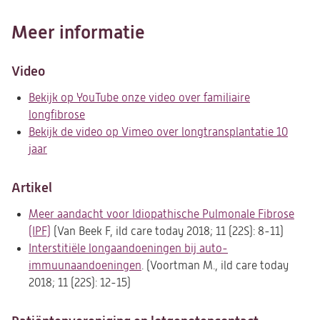
Meer informatie
Video
Bekijk op YouTube onze video over familiaire
longfibrose
(opent
Bekijk de video op Vimeo over longtransplantatie 10
in
jaar
(opent
een
in
nieuwe
een
tab)
Artikel
nieuwe
Meer aandacht voor Idiopathische Pulmonale Fibrose
tab)
(IPF)
(opent
(Van Beek F, ild care today 2018; 11 (22S): 8-11)
Interstitiële longaandoeningen bij auto-
in
immuunaandoeningen
een
(opent
. (Voortman M., ild care today
2018; 11 (22S): 12-15)
nieuwe
in
tab)
een
nieuwe