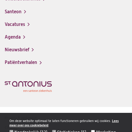
Santeon
(opent
in
Vacatures
(opent
een
in
nieuwe
Agenda
een
tab)
nieuwe
Nieuwsbrief
tab)
Patiëntverhalen
Privacy & veiligheid
Disclaimer
Om deze website optimaal te laten functioneren gebruiken wij cookies.
Lees
meer over ons cookiebeleid
.
navigatie
Cookies