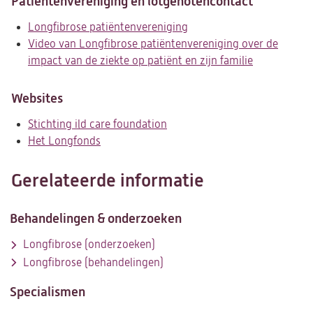
Patiëntenvereniging en lotgenotencontact
tab)
Longfibrose patiëntenvereniging
(opent
Video van Longfibrose patiëntenvereniging over de
in
impact van de ziekte op patiënt en zijn familie
een
(opent
nieuwe
in
tab)
een
Websites
nieuwe
Stichting ild care foundation
(opent
tab)
Het Longfonds
(opent
in
in
een
een
nieuwe
Gerelateerde informatie
nieuwe
tab)
tab)
Behandelingen & onderzoeken
Longfibrose (onderzoeken)
Longfibrose (behandelingen)
Specialismen