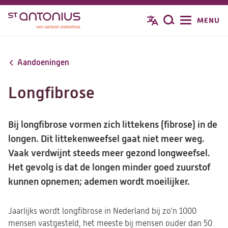
Overslaan
MENU
Zoeken
en
naar
de
Aandoeningen
inhoud
gaan
Longfibrose
Bij longfibrose vormen zich littekens (fibrose) in de
longen. Dit littekenweefsel gaat niet meer weg.
Vaak verdwijnt steeds meer gezond longweefsel.
Het gevolg is dat de longen minder goed zuurstof
kunnen opnemen; ademen wordt moeilijker.
Jaarlijks wordt longfibrose in Nederland bij zo'n 1000
mensen vastgesteld, het meeste bij mensen ouder dan 50