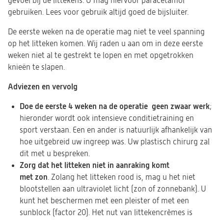
gevoel bij de littekens. U mag hiervoor paracetamol
gebruiken. Lees voor gebruik altijd goed de bijsluiter.
De eerste weken na de operatie mag niet te veel spanning
op het litteken komen. Wij raden u aan om in deze eerste
weken niet al te gestrekt te lopen en met opgetrokken
knieën te slapen.
Adviezen en vervolg
Doe de eerste 4 weken na de operatie geen zwaar werk
;
hieronder wordt ook intensieve conditietraining en
sport verstaan. Een en ander is natuurlijk afhankelijk van
hoe uitgebreid uw ingreep was. Uw plastisch chirurg zal
dit met u bespreken.
Zorg dat het litteken niet in aanraking komt
met zon
. Zolang het litteken rood is, mag u het niet
blootstellen aan ultraviolet licht (zon of zonnebank). U
kunt het beschermen met een pleister of met een
sunblock (factor 20). Het nut van littekencrèmes is