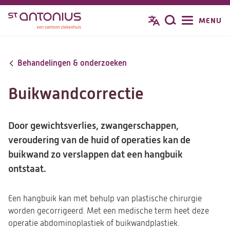
Overslaan
MENU
Zoeken
en
naar
de
Behandelingen & onderzoeken
inhoud
gaan
Buikwandcorrectie
Door gewichtsverlies, zwangerschappen,
veroudering van de huid of operaties kan de
buikwand zo verslappen dat een hangbuik
ontstaat.
Een hangbuik kan met behulp van plastische chirurgie
worden gecorrigeerd. Met een medische term heet deze
operatie abdominoplastiek of buikwandplastiek.