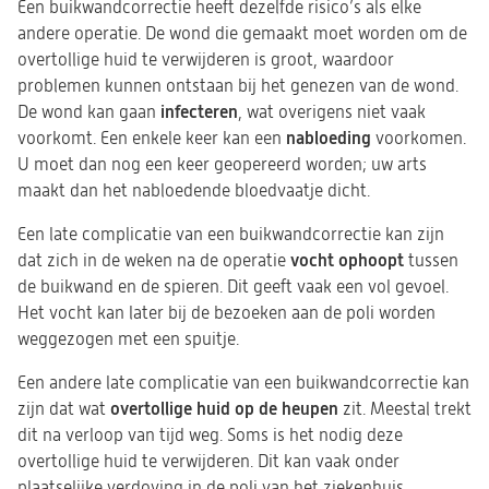
Een buikwandcorrectie heeft dezelfde risico’s als elke
andere operatie. De wond die gemaakt moet worden om de
overtollige huid te verwijderen is groot, waardoor
problemen kunnen ontstaan bij het genezen van de wond.
infecteren
De wond kan gaan
, wat overigens niet vaak
nabloeding
voorkomt. Een enkele keer kan een
voorkomen.
U moet dan nog een keer geopereerd worden; uw arts
maakt dan het nabloedende bloedvaatje dicht.
Een late complicatie van een buikwandcorrectie kan zijn
vocht ophoopt
dat zich in de weken na de operatie
tussen
de buikwand en de spieren. Dit geeft vaak een vol gevoel.
Het vocht kan later bij de bezoeken aan de poli worden
weggezogen met een spuitje.
Een andere late complicatie van een buikwandcorrectie kan
overtollige huid op de heupen
zijn dat wat
zit. Meestal trekt
dit na verloop van tijd weg. Soms is het nodig deze
overtollige huid te verwijderen. Dit kan vaak onder
plaatselijke verdoving in de poli van het ziekenhuis