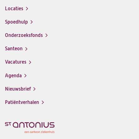
Locaties
Spoedhulp
Onderzoeksfonds
Santeon
(opent
in
Vacatures
(opent
een
in
nieuwe
Agenda
een
tab)
nieuwe
Nieuwsbrief
tab)
Patiëntverhalen