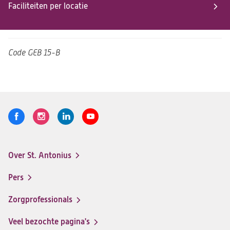
Faciliteiten per locatie
Code
GEB 15-B
Volg
Logo
Logo
Logo
Logo
ons
St.
St.
St.
St.
Antonius
Antonius
Antonius
Antonius
Over St. Antonius
een
een
een
een
Footer-
santeon
santeon
santeon
santeon
menu
Pers
ziekenhuis
ziekenhuis
ziekenhuis
ziekenhuis
op
op
op
op
Zorgprofessionals
Facebook
Instagram
LinkedIn
Youtube
Veel bezochte pagina's