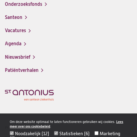
Onderzoeksfonds
Santeon
(opent
in
Vacatures
(opent
een
in
nieuwe
Agenda
een
tab)
nieuwe
Nieuwsbrief
tab)
Patiëntverhalen
Om deze website optimaal te laten functioneren gebruiken wij cookies.
Lees
meer over ons cookiebeleid
.
Privacy & veiligheid
Disclaimer
Noodzakelijk (12)
Statistieken (6)
Marketing