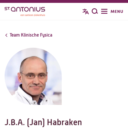
Overslaan
MENU
Zoeken
en
naar
de
Team Klinische Fysica
inhoud
gaan
J.B.A. (Jan) Habraken