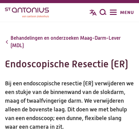
Overslaan
MENU
Zoeken
en
naar
de
Behandelingen en onderzoeken Maag-Darm-Lever
inhoud
(MDL)
gaan
Endoscopische Resectie (ER)
Bij een endoscopische resectie (ER) verwijderen we
een stukje van de binnenwand van de slokdarm,
maag of twaalfvingerige darm. We verwijderen
alleen de bovenste laag. Dit doen we met behulp
van een endoscoop; een dunne, flexibele slang
waar een camera in zit.