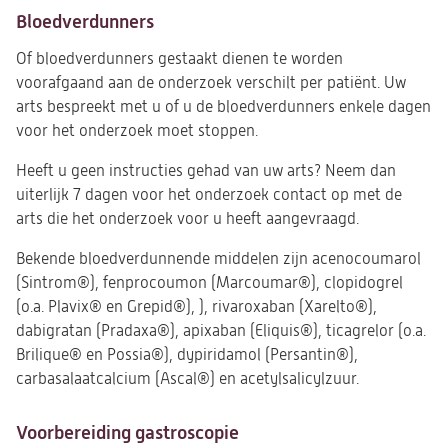
Bloedverdunners
Of bloedverdunners gestaakt dienen te worden
voorafgaand aan de onderzoek verschilt per patiënt. Uw
arts bespreekt met u of u de bloedverdunners enkele dagen
voor het onderzoek moet stoppen.
Heeft u geen instructies gehad van uw arts? Neem dan
uiterlijk 7 dagen voor het onderzoek contact op met de
arts die het onderzoek voor u heeft aangevraagd.
Bekende bloedverdunnende middelen zijn acenocoumarol
(Sintrom®), fenprocoumon (Marcoumar®), clopidogrel
(o.a. Plavix® en Grepid®), ), rivaroxaban (Xarelto®),
dabigratan (Pradaxa®), apixaban (Eliquis®), ticagrelor (o.a.
Brilique® en Possia®), dypiridamol (Persantin®),
carbasalaatcalcium (Ascal®) en acetylsalicylzuur.
Voorbereiding gastroscopie