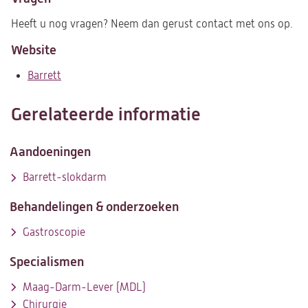
Heeft u nog vragen? Neem dan gerust contact met ons op.
Website
Barrett
(opent
in
een
Gerelateerde informatie
nieuwe
tab)
Aandoeningen
Barrett-slokdarm
Behandelingen & onderzoeken
Gastroscopie
Specialismen
Maag-Darm-Lever (MDL)
Chirurgie