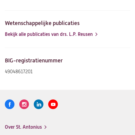
Wetenschappelijke publicaties
Bekijk alle publicaties van drs. L.P. Reusen
(opent
in
een
nieuwe
BIG-registratienummer
tab)
49048617201
Volg
Logo
Logo
Logo
Logo
ons
St.
St.
St.
St.
Antonius
Antonius
Antonius
Antonius
Over St. Antonius
een
een
een
een
Footer-