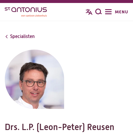
Overslaan
MENU
Zoeken
en
naar
de
Specialisten
inhoud
gaan
Drs. L.P. (Leon-Peter) Reusen