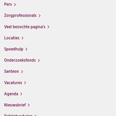
santeon
santeon
santeon
santeon
menu
Pers
ziekenhuis
ziekenhuis
ziekenhuis
ziekenhuis
op
op
op
op
Zorgprofessionals
Facebook
Instagram
LinkedIn
Youtube
Veel bezochte pagina's
Locaties
Spoedhulp
Onderzoeksfonds
Santeon
(opent
in
Vacatures
(opent
een
in
nieuwe
Agenda
een
tab)
nieuwe
Nieuwsbrief
tab)