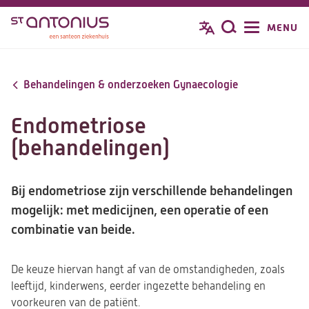
Overslaan
MENU
Zoeken
en
naar
de
Behandelingen & onderzoeken Gynaecologie
inhoud
gaan
Endometriose
(behandelingen)
Bij endometriose zijn verschillende behandelingen
mogelijk: met medicijnen, een operatie of een
combinatie van beide.
De keuze hiervan hangt af van de omstandigheden, zoals
leeftijd, kinderwens, eerder ingezette behandeling en
voorkeuren van de patiënt.