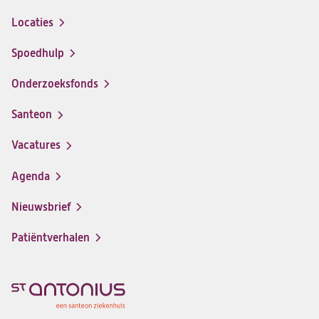
Locaties
Spoedhulp
Onderzoeksfonds
Santeon
(opent
in
Vacatures
(opent
een
in
nieuwe
Agenda
een
tab)
nieuwe
Nieuwsbrief
tab)
Patiëntverhalen