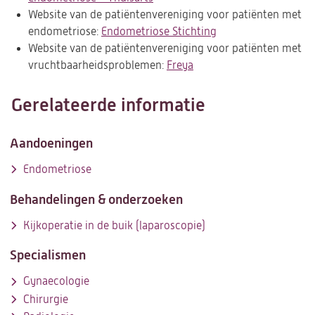
Website van de patiëntenvereniging voor patiënten met
in
tab)
endometriose:
Endometriose Stichting
een
(opent
Website van de patiëntenvereniging voor patiënten met
nieuwe
in
vruchtbaarheidsproblemen:
tab)
Freya
(opent
een
in
nieuwe
een
tab)
Gerelateerde informatie
nieuwe
tab)
Aandoeningen
Endometriose
Behandelingen & onderzoeken
Kijkoperatie in de buik (laparoscopie)
Specialismen
Gynaecologie
Chirurgie