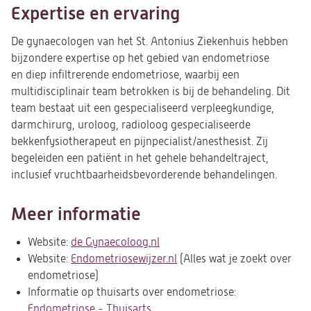
Expertise en ervaring
De gynaecologen van het St. Antonius Ziekenhuis hebben
bijzondere expertise op het gebied van endometriose
en diep infiltrerende endometriose, waarbij een
multidisciplinair team betrokken is bij de behandeling. Dit
team bestaat uit een gespecialiseerd verpleegkundige,
darmchirurg, uroloog, radioloog gespecialiseerde
bekkenfysiotherapeut en pijnpecialist/anesthesist. Zij
begeleiden een patiënt in het gehele behandeltraject,
inclusief vruchtbaarheidsbevorderende behandelingen.
Meer informatie
Website:
de Gynaecoloog.nl
(opent
Website:
Endometriosewijzer.nl
in
(opent
(Alles wat je zoekt over
endometriose)
een
in
Informatie op thuisarts over endometriose:
nieuwe
een
Endometriose - Thuisarts
(opent
tab)
nieuwe