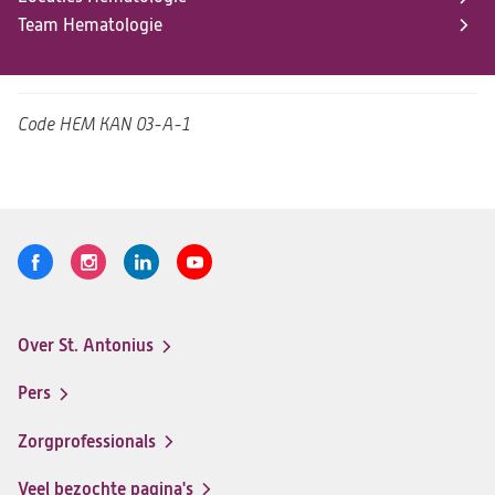
Team Hematologie
Code
HEM KAN 03-A-1
Volg
Logo
Logo
Logo
Logo
ons
St.
St.
St.
St.
Antonius
Antonius
Antonius
Antonius
Over St. Antonius
een
een
een
een
Footer-
santeon
santeon
santeon
santeon
menu
Pers
ziekenhuis
ziekenhuis
ziekenhuis
ziekenhuis
op
op
op
op
Zorgprofessionals
Facebook
Instagram
LinkedIn
Youtube
Veel bezochte pagina's