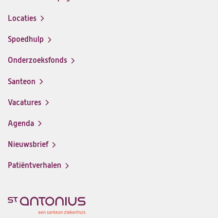
Locaties
Spoedhulp
Onderzoeksfonds
Santeon
(opent
in
Vacatures
(opent
een
in
nieuwe
Agenda
een
tab)
nieuwe
Nieuwsbrief
tab)
Patiëntverhalen