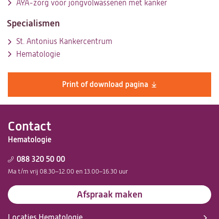
AYA-zorg voor jongvolwassenen met kanker
Specialismen
St. Antonius Kankercentrum
Hematologie
Print of download pagina
Contact
Hematologie
088 320 50 00
Ma t/m vrij 08.30–12.00 en 13.00–16.30 uur
Afspraak maken
Locaties Hematologie