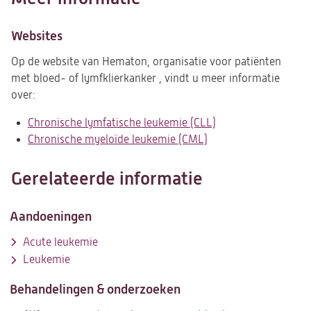
Websites
Op de website van Hematon, organisatie voor patiënten
met bloed- of lymfklierkanker , vindt u meer informatie
over:
Chronische lymfatische leukemie (CLL)
(opent
Chronische myeloïde leukemie (CML)
(opent
in
in
een
een
nieuwe
Gerelateerde informatie
nieuwe
tab)
tab)
Aandoeningen
Acute leukemie
Leukemie
Behandelingen & onderzoeken