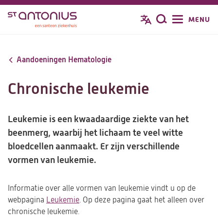
Overslaan
MENU
Zoeken
en
naar
de
Aandoeningen Hematologie
inhoud
gaan
Chronische leukemie
Leukemie is een kwaadaardige ziekte van het
beenmerg, waarbij het lichaam te veel witte
bloedcellen aanmaakt. Er zijn verschillende
vormen van leukemie.
Informatie over alle vormen van leukemie vindt u op de
webpagina
Leukemie
. Op deze pagina gaat het alleen over
chronische leukemie.