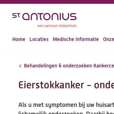
Overslaan
en
naar
de
Home
Locaties
Medische informatie
Onze
inhoud
Hoofdnavigatie
gaan
Behandelingen & onderzoeken Kankerc
Eierstokkanker - ond
Als u met symptomen bij uw huisart