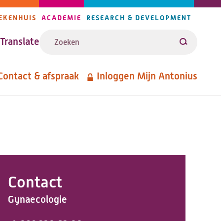
EKENHUIS
ACADEMIE
RESEARCH & DEVELOPMENT
ijlers
Zoeken
avigatie
Translate
Zoeken
Contact & afspraak
Inloggen Mijn Antonius
etanavigatie
Contact
Gynaecologie