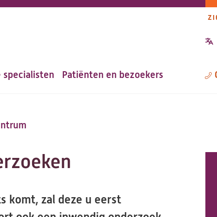
ZI
P
n
 specialisten
Patiënten en bezoekers
M
entrum
erzoeken
s komt, zal deze u eerst