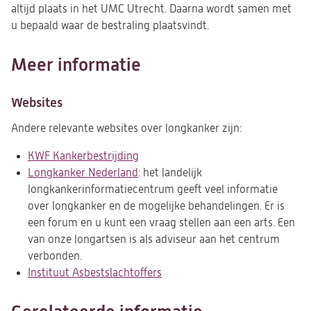
altijd plaats in het UMC Utrecht. Daarna wordt samen met
u bepaald waar de bestraling plaatsvindt.
Meer informatie
Websites
Andere relevante websites over longkanker zijn:
KWF Kankerbestrijding
(opent
Longkanker Nederland
(opent
: het landelijk
in
longkankerinformatiecentrum geeft veel informatie
in
een
over longkanker en de mogelijke behandelingen. Er is
een
nieuwe
een forum en u kunt een vraag stellen aan een arts. Een
nieuwe
tab)
van onze longartsen is als adviseur aan het centrum
tab)
verbonden.
Instituut Asbestslachtoffers
(opent
in
een