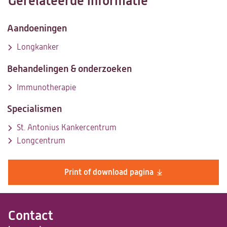
Gerelateerde informatie
nieuwe
tab)
Aandoeningen
Longkanker
Behandelingen & onderzoeken
Immunotherapie
Specialismen
St. Antonius Kankercentrum
Longcentrum
Print of download pagina
Contact