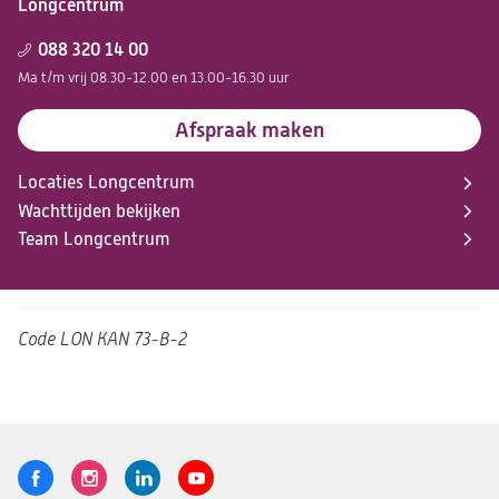
Longcentrum
088 320 14 00
Ma t/m vrij 08.30-12.00 en 13.00-16.30 uur
Afspraak maken
Locaties Longcentrum
Wachttijden bekijken
Team Longcentrum
Code
LON KAN 73-B-2
Volg
Logo
Logo
Logo
Logo