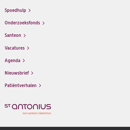
Spoedhulp
Onderzoeksfonds
Santeon
(opent
in
Vacatures
(opent
een
in
nieuwe
Agenda
een
tab)
nieuwe
Nieuwsbrief
tab)
Patiëntverhalen