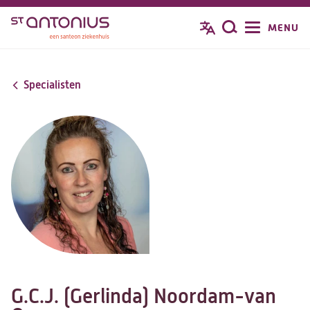
Overslaan
MENU
Zoeken
en
naar
de
Specialisten
inhoud
gaan
G.C.J. (Gerlinda) Noordam-van