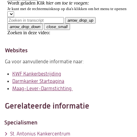
Websites
Ga voor aanvullende informatie naar:
KWF Kankerbestrijding
(opent
Darmkanker Startpagina
in
(opent
Maag-Lever-Darmstichting
een
in
(opent
(opent
nieuwe
een
in
in
tab)
nieuwe
een
een
Gerelateerde informatie
tab)
nieuwe
nieuwe
tab)
tab)
Specialismen
St. Antonius Kankercentrum