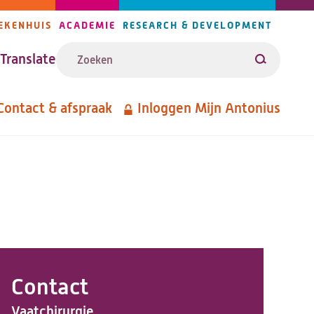
EKENHUIS
ACADEMIE
RESEARCH & DEVELOPMENT
ijlers
Zoeken
avigatie
Translate
Zoeken
Contact & afspraak
Inloggen Mijn Antonius
etanavigatie
Contact
Vaatchirurgie