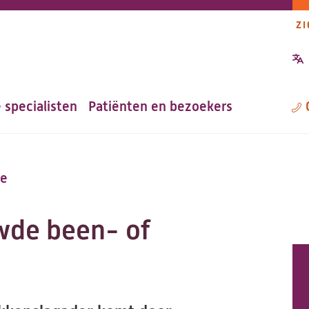
ZI
P
n
 specialisten
Patiënten en bezoekers
M
ie
wde been- of