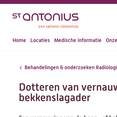
Overslaan
en
naar
de
Home
Locaties
Medische informatie
Onze
inhoud
Hoofdnavigatie
gaan
Behandelingen & onderzoeken Radiolog
Dotteren van vernau
bekkenslagader