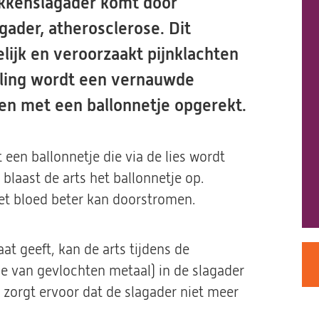
kkenslagader komt door
agader, atherosclerose. Dit
elijk en veroorzaakt pijnklachten
deling wordt een vernauwde
ken met een ballonnetje opgerekt.
een ballonnetje die via de lies wordt
blaast de arts het ballonnetje op.
het bloed beter kan doorstromen.
at geeft, kan de arts tijdens de
je van gevlochten metaal) in de slagader
n zorgt ervoor dat de slagader niet meer