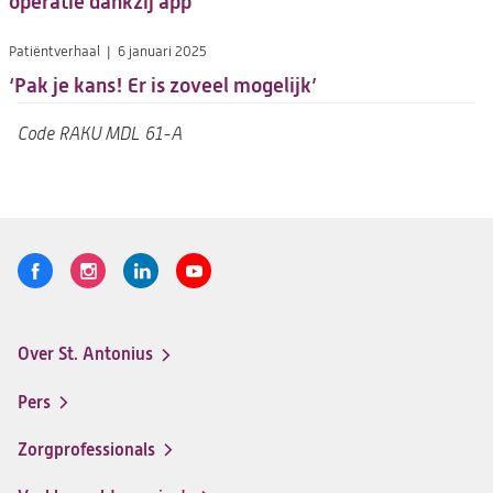
operatie dankzij app
Patiëntverhaal
6 januari 2025
‘Pak je kans! Er is zoveel mogelijk’
Code
RAKU MDL 61-A
Volg
Logo
Logo
Logo
Logo
ons
St.
St.
St.
St.
Antonius
Antonius
Antonius
Antonius
Over St. Antonius
een
een
een
een
Footer-
santeon
santeon
santeon
santeon
menu
Pers
ziekenhuis
ziekenhuis
ziekenhuis
ziekenhuis
op
op
op
op
Zorgprofessionals
Facebook
Instagram
LinkedIn
Youtube