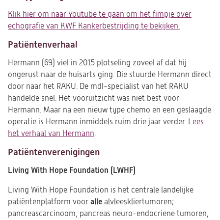
Klik hier om naar Youtube te gaan om het fimpje over
echografie van KWF Kankerbestrijding te bekijken.
(opent
in
Patiëntenverhaal
een
nieuwe
Hermann (69) viel in 2015 plotseling zoveel af dat hij
tab)
ongerust naar de huisarts ging. Die stuurde Hermann direct
door naar het RAKU. De mdl-specialist van het RAKU
handelde snel. Het vooruitzicht was niet best voor
Hermann. Maar na een nieuw type chemo en een geslaagde
operatie is Hermann inmiddels ruim drie jaar verder.
Lees
het verhaal van Hermann
.
Patiëntenverenigingen
Living With Hope Foundation (LWHF)
Living With Hope Foundation is het centrale landelijke
alle
patiëntenplatform voor
alvleeskliertumoren;
pancreascarcinoom, pancreas neuro-endocriene tumoren,