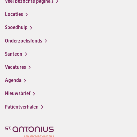
Veel bezochte pagina's
Locaties
Spoedhulp
Onderzoeksfonds
Santeon
(opent
in
Vacatures
(opent
een
in
nieuwe
Agenda
een
tab)
nieuwe
Nieuwsbrief
tab)
Patiëntverhalen