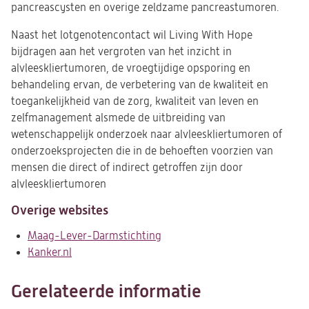
pancreascysten en overige zeldzame pancreastumoren.
Naast het lotgenotencontact wil Living With Hope
bijdragen aan het vergroten van het inzicht in
alvleeskliertumoren, de vroegtijdige opsporing en
behandeling ervan, de verbetering van de kwaliteit en
toegankelijkheid van de zorg, kwaliteit van leven en
zelfmanagement alsmede de uitbreiding van
wetenschappelijk onderzoek naar alvleeskliertumoren of
onderzoeksprojecten die in de behoeften voorzien van
mensen die direct of indirect getroffen zijn door
alvleeskliertumoren
Overige websites
Maag-Lever-Darmstichting
(opent
Kanker.nl
(opent
in
in
een
een
nieuwe
Gerelateerde informatie
nieuwe
tab)