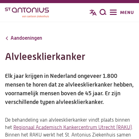
Overslaan
MENU
Zoeken
en
naar
de
Aandoeningen
inhoud
gaan
Alvleesklierkanker
Elk jaar krijgen in Nederland ongeveer 1.800
mensen te horen dat ze alvleesklierkanker hebben,
voornamelijk mensen boven de 45 jaar. Er zijn
verschillende typen alvleesklierkanker.
De behandeling van alvleesklierkanker vindt plaats binnen
het
Regionaal Academisch Kankercentrum Utrecht (RAKU)
.
Binnen het RAKU werkt het St. Antonius Ziekenhuis samen