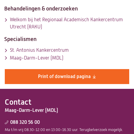
tab)
Behandelingen & onderzoeken
Welkom bij het Regionaal Academisch Kankercentrum
Utrecht (RAKU)
Specialismen
St. Antonius Kankercentrum
Maag-Darm-Lever (MDL)
Print of download pagina
Contact
Maag-Darm-Lever (MDL)
088 320 56 00
Ma t/m vrij 08.30-12.00 en 13.00-16.30 uur. Terugbelverzoek mogelijk.