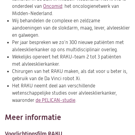
onderdeel van
Oncomid
(opent
: het oncologienetwerk van
Midden-Nederland.
in
Wij behandelen de complexe en zeldzame
een
aandoeningen van de slokdarm, maag, lever, alvleesklier
nieuwe
en galwegen.
tab)
Per jaar bespreken we zo’n 300 nieuwe patiënten met
alvleesklierkanker op ons multidisciplinair overleg.
Wekelijks opereert het RAKU-team 2 tot 3 patiënten
met alvleesklierkanker.
Chirurgen van het RAKU maken, als dat voor u beter is,
gebruik van de Da Vinci robot Xi.
Het RAKU neemt deel aan verschillende
wetenschappelijke studies over alvleesklierkanker,
waaronder
de PELICAN-studie
(opent
.
in
een
Meer informatie
nieuwe
tab)
Voorlichtingsfilm RAKU