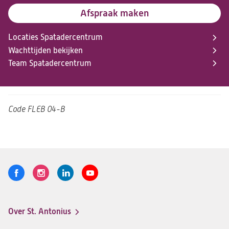
Afspraak maken
Locaties Spatadercentrum
Wachttijden bekijken
Team Spatadercentrum
Code
FLEB 04-B
Volg
Logo
Logo
Logo
Logo
ons
St.
St.
St.
St.
Antonius
Antonius
Antonius
Antonius
Over St. Antonius
een
een
een
een
Footer-
santeon
santeon
santeon
santeon