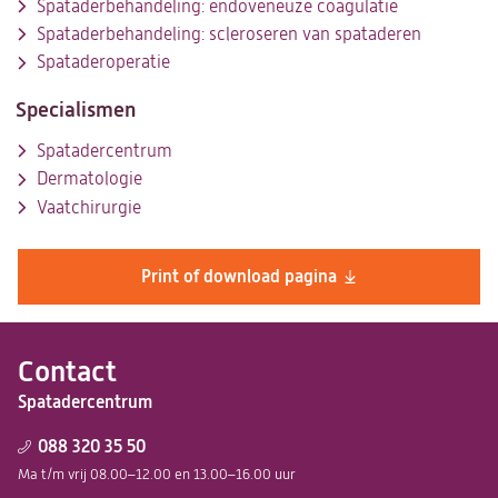
Spataderbehandeling: endoveneuze coagulatie
Spataderbehandeling: scleroseren van spataderen
Spataderoperatie
Specialismen
Spatadercentrum
Dermatologie
Vaatchirurgie
Print of download pagina
Contact
Spatadercentrum
088 320 35 50
Ma t/m vrij 08.00–12.00 en 13.00–16.00 uur