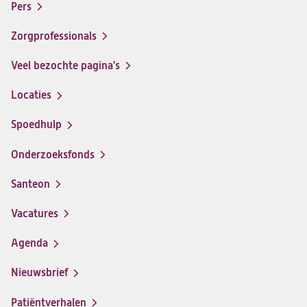
menu
Pers
ziekenhuis
ziekenhuis
ziekenhuis
ziekenhuis
op
op
op
op
Zorgprofessionals
Facebook
Instagram
LinkedIn
Youtube
Veel bezochte pagina's
Locaties
Spoedhulp
Onderzoeksfonds
Santeon
(opent
in
Vacatures
(opent
een
in
nieuwe
Agenda
een
tab)
nieuwe
Nieuwsbrief
tab)
Patiëntverhalen