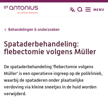
Overslaan
MENU
Zoeken
en
naar
de
Behandelingen & onderzoeken
inhoud
gaan
Spataderbehandeling:
flebectomie volgens Müller
De spataderbehandeling 'flebectomie volgens
Müller' is een operatieve ingreep op de polikliniek,
waarbij de spataderen onder plaatselijke
verdoving via kleine sneetjes in de huid worden
verwijderd.