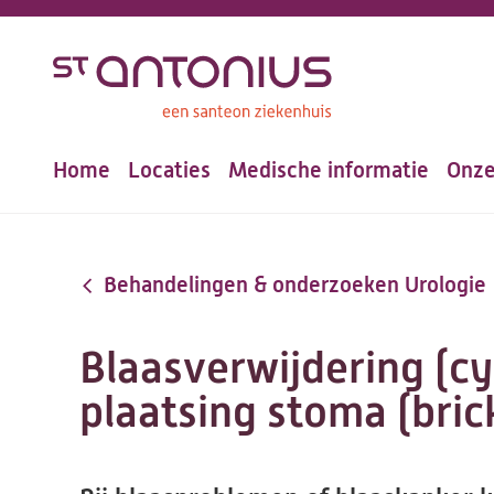
Overslaan
en
naar
de
Home
Locaties
Medische informatie
Onze
inhoud
Hoofdnavigatie
gaan
Behandelingen & onderzoeken Urologie
Blaasverwijdering (c
plaatsing stoma (bric