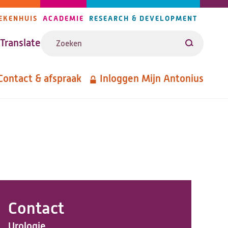
EKENHUIS
ACADEMIE
RESEARCH & DEVELOPMENT
ijlers
Zoeken
avigatie
Translate
Zoeken
Contact & afspraak
Inloggen Mijn Antonius
etanavigatie
Contact
Urologie