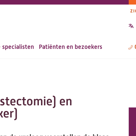
ZI
P
n
 specialisten
Patiënten en bezoekers
M
ystectomie) en
ker)